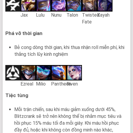
Jax
Lulu
Nunu
Talon
Twisted
Xayah
Fate
Phá vỡ thời gian
Bẻ cong dòng thời gian, khi thua nhận roll miễn phí, khi
thắng tích lũy kinh nghiệm
Ezreal
Milio
Pantheon
Riven
Tiệc tùng
Mỗi trận chiến, sau khi máu giảm xuống dưới 45%,
Blitzcrank sẽ trở nên không thể bị nhắm mục tiêu và
hồi phục 15% máu tối đa mỗi giây. Khi máu hồi phục
đầy đủ, hoặc khi không còn đồng minh nào khác,