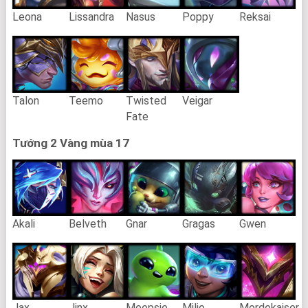
Leona
Lissandra
Nasus
Poppy
Reksai
Talon
Teemo
Twisted
Veigar
Fate
Tướng 2 Vàng mùa 17
Akali
Belveth
Gnar
Gragas
Gwen
Jax
Jinx
Meepsie
Milio
Mordekaiser