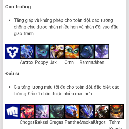
Can trường
Tăng giáp và kháng phép cho toàn đội, các tướng
chống chịu được nhận nhiều hơn và nhân đôi vào đầu
giao tranh
Aatrox
Poppy
Jax
Ornn
Rammus
Shen
Đấu sĩ
Gia tăng lượng máu tối đa cho toàn đội, đặc biệt các
tướng Đấu sĩ nhận được nhiều máu hơn
Chogath
Reksai
Gragas
Pantheon
Maokai
Urgot
Tahm
Kench