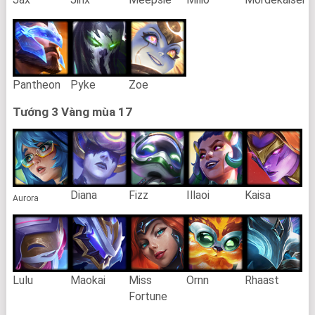
Pantheon
Pyke
Zoe
Tướng 3 Vàng mùa 17
Diana
Fizz
Illaoi
Kaisa
Aurora
Lulu
Maokai
Miss
Ornn
Rhaast
Fortune