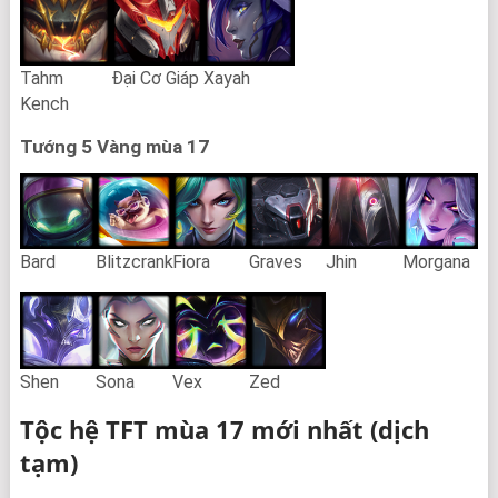
Tahm
Đại Cơ Giáp
Xayah
Kench
Tướng 5 Vàng mùa 17
Bard
Blitzcrank
Fiora
Graves
Jhin
Morgana
Shen
Sona
Vex
Zed
Tộc hệ TFT mùa 17 mới nhất
(dịch
tạm)