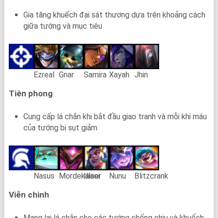
Gia tăng khuếch đại sát thương dựa trên khoảng cách
giữa tướng và mục tiêu
Ezreal
Gnar
Samira
Xayah
Jhin
Tiên phong
Cung cấp lá chắn khi bắt đầu giao tranh và mỗi khi máu
của tướng bị sụt giảm
Nasus
Mordekaiser
Illaoi
Nunu
Blitzcrank
Viễn chinh
Mang lại lá chắn cho các tướng chống chịu và khuếch