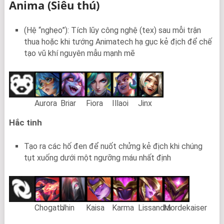
Anima
(Siêu thú)
(Hệ “nghẹo”): Tích lũy công nghệ (tex) sau mỗi trận
thua hoặc khi tướng Animatech hạ gục kẻ địch để chế
tạo vũ khí nguyên mẫu mạnh mẽ
Aurora
Briar
Fiora
Illaoi
Jinx
Hắc tinh
Tạo ra các hố đen để nuốt chửng kẻ địch khi chúng
tụt xuống dưới một ngưỡng máu nhất định
Chogath
Jhin
Kaisa
Karma
Lissandra
Mordekaiser