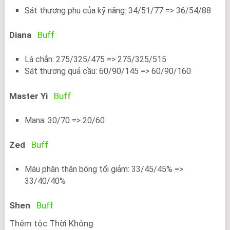
Sát thương phụ của kỹ năng: 34/51/77 => 36/54/88
Diana
Buff
Lá chắn: 275/325/475 => 275/325/515
Sát thương quả cầu: 60/90/145 => 60/90/160
Master Yi
Buff
Mana: 30/70 => 20/60
Zed
Buff
Máu phân thân bóng tối giảm: 33/45/45% =>
33/40/40%
Shen
Buff
Thêm tộc Thời Không