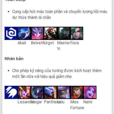
Cung cấp hút máu toàn phần và chuyển lượng hồi máu
dư thừa thành lá chắn
Akali
Belveth
Urgot
Master
Fiora
Yi
Nhân bản
Cho phép kỹ năng của tướng được kích hoạt thêm
một lần nữa với hiệu quả giảm nhẹ
Lissandra
Veigar
Pantheon
Lulu
Miss
Nami
Fortune