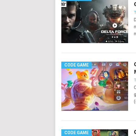
T
D
n
CODE GAME
T
C
g
(
CODE GAME