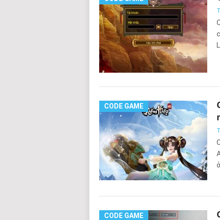
T
C
c
L
CODE GAME
T
C
A
ở
CODE GAME