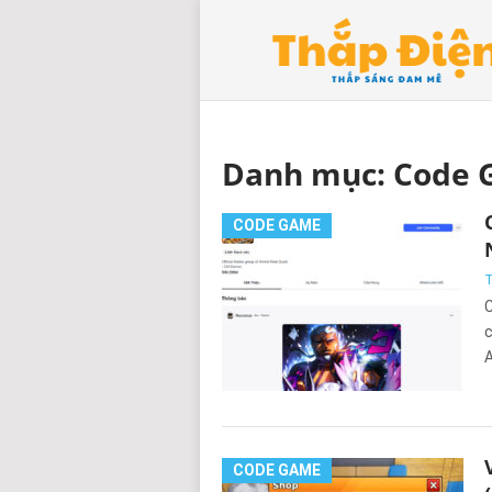
Danh mục:
Code 
CODE GAME
T
C
c
A
CODE GAME