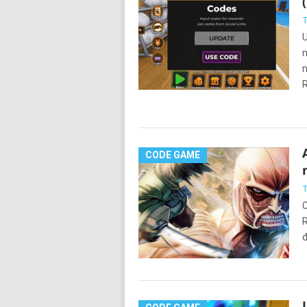
T
U
m
n
CODE GAME
T
C
R
đ