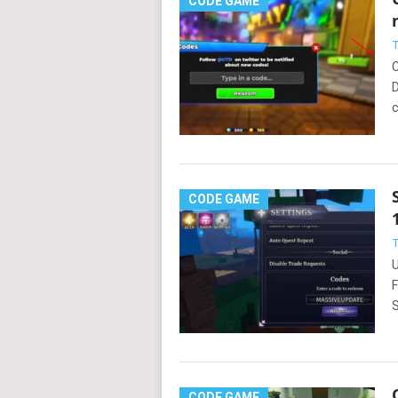
CODE GAME
T
C
D
c
CODE GAME
T
U
F
S
CODE GAME