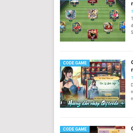
T
T
d
5
CODE GAME
T
D
n
n
CODE GAME