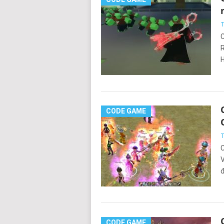
T
C
R
H
CODE GAME
T
C
V
đ
CODE GAME