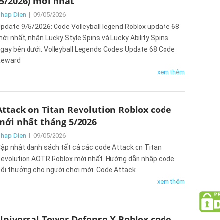
(5/2026) mới nhất
hap Dien
|
09/05/2026
pdate 9/5/2026: Code Volleyball legend Roblox update 68
ới nhất, nhận Lucky Style Spins và Lucky Ability Spins
gay bên dưới. Volleyball Legends Codes Update 68 Code
Reward
xem thêm
Attack on Titan Revolution Roblox code
mới nhất tháng 5/2026
hap Dien
|
09/05/2026
ập nhật danh sách tất cả các code Attack on Titan
evolution AOTR Roblox mới nhất. Hướng dẫn nhập code
ổi thưởng cho người chơi mới. Code Attack
xem thêm
Universal Tower Defense X Roblox code