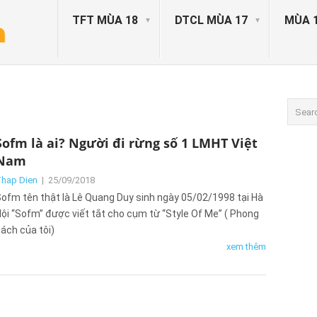
TFT MÙA 18
DTCL MÙA 17
MÙA 
Sofm là ai? Người đi rừng số 1 LMHT Việt
Nam
hap Dien
|
25/09/2018
ofm tên thật là Lê Quang Duy sinh ngày 05/02/1998 tại Hà
ội “Sofm” được viết tắt cho cụm từ “Style Of Me” ( Phong
ách của tôi)
xem thêm