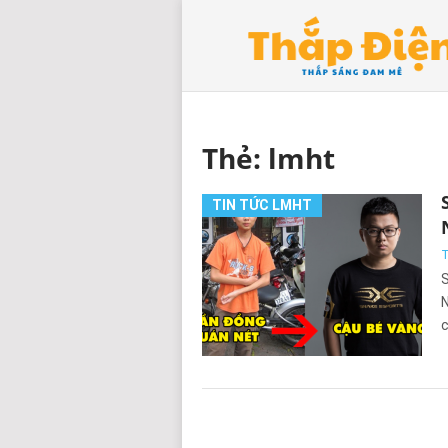
Thẻ:
lmht
TIN TỨC LMHT
T
S
N
c