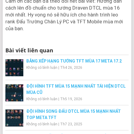
Cảm ơn các bạn đã theo dõi hết bài viết: Hướng dẫn
cách lên đồ chuẩn cho tướng Draven DTCL mùa 16
mới nhất. Hy vọng nó sẽ hữu ích cho hành trình leo
rank Đấu Trường Chân Lý PC và TFT Mobile mùa mới
của bạn.
Bài viết liên quan
BẢNG XẾP HẠNG TƯỚNG TFT MÙA 17 META 17.2
Không có bình luận
|
Th4 26, 2026
ĐỘI HÌNH TFT MÙA 15 MẠNH NHẤT TÁI HIỆN DTCL
MÙA CŨ
Không có bình luận
|
Th5 19, 2026
ĐỘI HÌNH SONG ĐẤU DTCL MÙA 15 MẠNH NHẤT
TOP META TFT
Không có bình luận
|
Th7 23, 2025