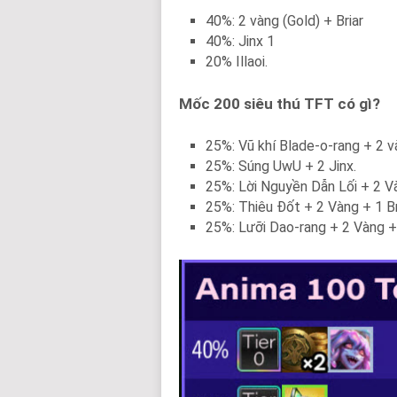
40%: 2 vàng (Gold) + Briar
40%: Jinx 1
20% Illaoi.
Mốc 200 siêu thú TFT có gì?
25%: Vũ khí Blade-o-rang + 2 v
25%: Súng UwU + 2 Jinx.
25%: Lời Nguyền Dẫn Lối + 2 Vàn
25%: Thiêu Đốt + 2 Vàng + 1 Br
25%: Lưỡi Dao-rang + 2 Vàng +