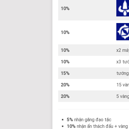
10%
10%
10%
x2 má
10%
x3 tư
15%
tướn
20%
15 và
20%
5 vàng
5%
nhận găng đạo tặc
10%
nhận ấn thách đấu + vàng