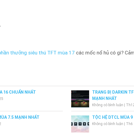
,
phần thưởng siêu thú TFT mùa 17
các mốc nổ hủ có gì? Cảm
A 16 CHUẨN NHẤT
TRANG BỊ DARKIN T
MẠNH NHẤT
25
Không có bình luận
|
Th12
MÙA 7.5 MẠNH NHẤT
TỘC HỆ DTCL MÙA 9
2
Không có bình luận
|
Th6 