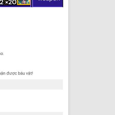
ao.
nhận được báu vật!