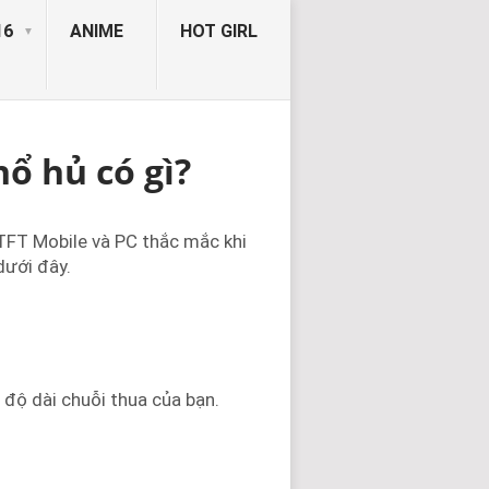
16
ANIME
HOT GIRL
ổ hủ có gì?
TFT Mobile và PC thắc mắc khi
dưới đây.
 độ dài chuỗi thua của bạn.