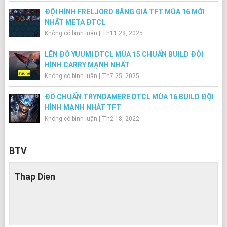
ĐỘI HÌNH FRELJORD BĂNG GIÁ TFT MÙA 16 MỚI
NHẤT META ĐTCL
Không có bình luận
|
Th11 28, 2025
LÊN ĐỒ YUUMI DTCL MÙA 15 CHUẨN BUILD ĐỘI
HÌNH CARRY MẠNH NHẤT
Không có bình luận
|
Th7 25, 2025
ĐỒ CHUẨN TRYNDAMERE DTCL MÙA 16 BUILD ĐỘI
HÌNH MẠNH NHẤT TFT
Không có bình luận
|
Th2 18, 2022
BTV
Thap Dien