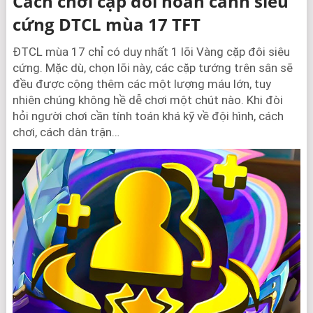
Cách chơi cặp đôi hoàn cảnh siêu
cứng DTCL mùa 17 TFT
ĐTCL mùa 17 chỉ có duy nhất 1 lõi Vàng cặp đôi siêu
cứng. Mặc dù, chọn lõi này, các cặp tướng trên sân sẽ
đều được cộng thêm các một lượng máu lớn, tuy
nhiên chúng không hề dễ chơi một chút nào. Khi đòi
hỏi người chơi cần tính toán khá kỹ về đội hình, cách
chơi, cách dàn trận…