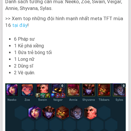
Danh sách tướng cần mua: Neeko, Zoe, Swain, Veigar,
Annie, Shyvana, Sylas.
>> Xem top những đội hình mạnh nhất meta TFT mùa
16
tại đây
!
6 Pháp sư
1 Kẻ phá xiềng
1 Đứa trẻ bóng tối
1 Long nữ
2 Dũng sĩ
2 Vệ quân.