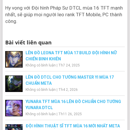
Hy vọng với Đội hình Pháp Sư DTCL mùa 16 TFT mạnh
nhất, sẽ giúp mọi người leo rank TFT Mobile, PC thành
công.
Bài viết liên quan
LÊN ĐỒ LEONA TFT MÙA 17 BUILD ĐỘI HÌNH NỮ
CHIẾN BINH KHIÊN
Không có bình luận
|
Th7 24, 2025
LÊN ĐỒ DTCL CHO TƯỚNG MASTER YI MÙA 17
CHUẨN META
Không có bình luận
|
Th4 2, 2026
YUNARA TFT MÙA 16 LÊN ĐỒ CHUẨN CHO TƯỚNG
YUNARA DTCL
Không có bình luận
|
Th11 26, 2025
ĐỘI HÌNH THUẬT SĨ TFT MÙA 16 MỚI NHẤT META