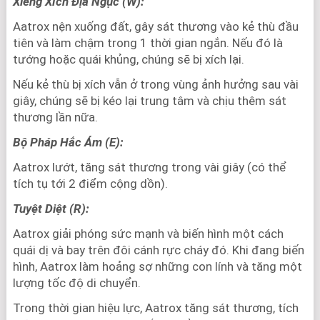
Xiềng Xích Địa Ngục (W):
Aatrox nện xuống đất, gây sát thương vào kẻ thù đầu
tiên và làm chậm trong 1 thời gian ngắn. Nếu đó là
tướng hoặc quái khủng, chúng sẽ bị xích lại.
Nếu kẻ thù bị xích vẫn ở trong vùng ảnh hưởng sau vài
giây, chúng sẽ bị kéo lại trung tâm và chịu thêm sát
thương lần nữa.
Bộ Pháp Hắc Ám (E):
Aatrox lướt, tăng sát thương trong vài giây (có thể
tích tụ tới 2 điểm cộng dồn).
Tuyệt Diệt (R):
Aatrox giải phóng sức mạnh và biến hình một cách
quái dị và bay trên đôi cánh rực cháy đó. Khi đang biến
hình, Aatrox làm hoảng sợ những con lính và tăng một
lượng tốc độ di chuyển.
Trong thời gian hiệu lực, Aatrox tăng sát thương, tích