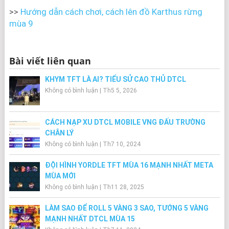
>>
Hướng dẫn cách chơi, cách lên đồ Karthus rừng
mùa 9
Bài viết liên quan
KHYM TFT LÀ AI? TIỂU SỬ CAO THỦ DTCL
Không có bình luận
|
Th5 5, 2026
CÁCH NẠP XU DTCL MOBILE VNG ĐẤU TRƯỜNG
CHÂN LÝ
Không có bình luận
|
Th7 10, 2024
ĐỘI HÌNH YORDLE TFT MÙA 16 MẠNH NHẤT META
MÙA MỚI
Không có bình luận
|
Th11 28, 2025
LÀM SAO ĐỂ ROLL 5 VÀNG 3 SAO, TƯỚNG 5 VÀNG
MẠNH NHẤT DTCL MÙA 15