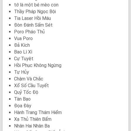
tớ là một bé mèo con
Thầy Pháp Ngọc Bội
Tia Laser Hồi Máu
Đòn Đánh Sấm Sét
Poro Pháo Thủ
Vua Poro
Đả Kích
Bao Lì Xì
Cự Tuyệt
Hồi Phục Không Ngừng
Tự Hủy
Chậm Và Chắc
Xổ Số Cầu Tuyết
Quỷ Tốc Độ
Tàn Bạo
Đọa Đày
Hành Trang Thám Hiểm
Xạ Thủ Thiên Bẩm
Nhân Hai Nhân Ba