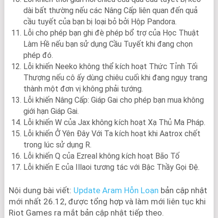
dài bất thường nếu các Nâng Cấp liên quan đến quả
cầu tuyết của bạn bị loại bỏ bởi Hộp Pandora.
Lỗi cho phép bạn ghi đè phép bổ trợ của Học Thuật
Làm Hề nếu bạn sử dụng Cầu Tuyết khi đang chọn
phép đó.
Lỗi khiến Neeko không thể kích hoạt Thức Tỉnh Tối
Thượng nếu cô ấy dùng chiêu cuối khi đang ngụy trang
thành một đơn vị không phải tướng.
Lỗi khiến Nâng Cấp: Giáp Gai cho phép bạn mua không
giới hạn Giáp Gai.
Lỗi khiến W của Jax không kích hoạt Xạ Thủ Ma Pháp.
Lỗi khiến Ở Yên Đây Với Ta kích hoạt khi Aatrox chết
trong lúc sử dụng R.
Lỗi khiến Q của Ezreal không kích hoạt Bão Tố
Lỗi khiến E của Illaoi tương tác với Bậc Thầy Gọi Đệ.
Nội dung bài viết:
Update Aram Hỗn Loạn
bản cập nhật
mới nhất 26.12, được tổng hợp và làm mới liên tục khi
Riot Games ra mắt bản cập nhật tiếp theo.