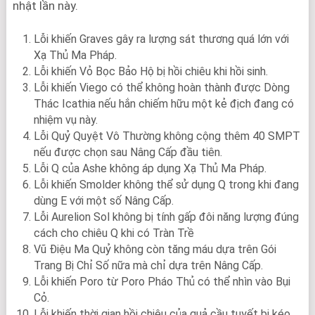
nhật lần này.
Lỗi khiến Graves gây ra lượng sát thương quá lớn với
Xạ Thủ Ma Pháp.
Lỗi khiến Vỏ Bọc Bảo Hộ bị hồi chiêu khi hồi sinh.
Lỗi khiến Viego có thể không hoàn thành được Dòng
Thác Icathia nếu hắn chiếm hữu một kẻ địch đang có
nhiệm vụ này.
Lỗi Quỷ Quyệt Vô Thường không cộng thêm 40 SMPT
nếu được chọn sau Nâng Cấp đầu tiên.
Lỗi Q của Ashe không áp dụng Xạ Thủ Ma Pháp.
Lỗi khiến Smolder không thể sử dụng Q trong khi đang
dùng E với một số Nâng Cấp.
Lỗi Aurelion Sol không bị tính gấp đôi năng lượng đúng
cách cho chiêu Q khi có Tràn Trề
Vũ Điệu Ma Quỷ không còn tăng máu dựa trên Gói
Trang Bị Chỉ Số nữa mà chỉ dựa trên Nâng Cấp.
Lỗi khiến Poro từ Poro Pháo Thủ có thể nhìn vào Bụi
Cỏ.
Lỗi khiến thời gian hồi chiêu của quả cầu tuyết bị kéo