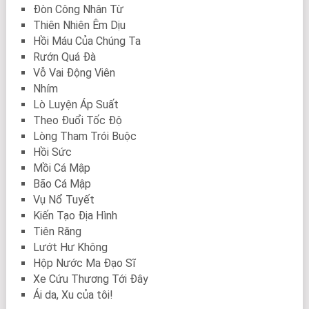
Đòn Công Nhân Từ
Thiên Nhiên Êm Dịu
Hồi Máu Của Chúng Ta
Rướn Quá Đà
Vỗ Vai Động Viên
Nhím
Lò Luyện Áp Suất
Theo Đuổi Tốc Độ
Lòng Tham Trói Buộc
Hồi Sức
Mồi Cá Mập
Bão Cá Mập
Vụ Nổ Tuyết
Kiến Tạo Địa Hình
Tiên Răng
Lướt Hư Không
Hộp Nước Ma Đạo Sĩ
Xe Cứu Thương Tới Đây
Ái da, Xu của tôi!