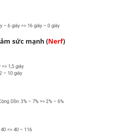
y – 6 giây => 16 giây – 0 giây
iảm sức mạnh (
Nerf
)
 => 1,5 giây
2 – 10 giây
 Cộng Dồn: 3% – 7% => 2% – 6%
140 => 40 – 116