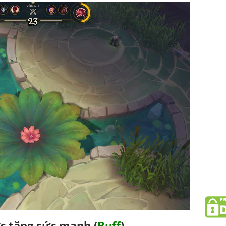
c tăng sức mạnh (
Buff
)