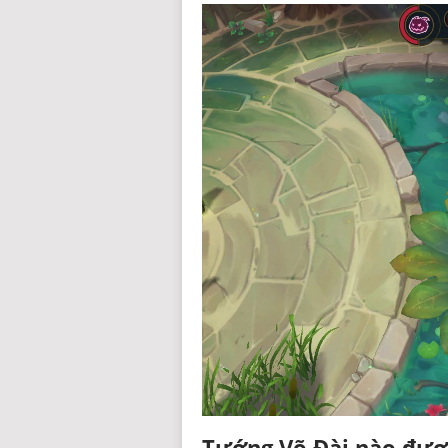
Tướng Võ Đài nào đượ