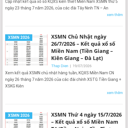
Cập nhật kết quả xổ số KQXS kiến thiết Miền Nam XSMN thứ 5
ngày 23 tháng 7 năm 2026, của các đài Tây Ninh TN – An
xem thêm
XSMN Chủ Nhật ngày
XSMN 2026
26/7/2026 – Kết quả xổ số
Miền Nam (Tiền Giang –
Kiên Giang – Đà Lạt)
Thap Dien
|
19/07/2026
Xem kết quả XSMN chủ nhật hàng tuần, KQXS Miền Nam CN
ngày 26 tháng 7 năm 2026 của các đài chính XSTG Tiền Giang +
XSKG Kiên
xem thêm
XSMN Thứ 4 ngày 15/7/2026
XSMN 2026
– Kết quả xổ số Miền Nam