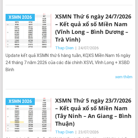
XSMN Thứ 6 ngày 24/7/2026
XSMN 2026
– Kết quả xổ số Miền Nam
(Vĩnh Long – Bình Dương –
Trà Vinh)
Thap Dien
|
24/07/2026
Update kết quả XSMN thứ 6 hàng tuần, KQXS Miền Nam t6 ngày
24 tháng 7 năm 2026 của các đài chính XSVL Vĩnh Long + XSBD
Bình
xem thêm
XSMN Thứ 5 ngày 23/7/2026
XSMN 2026
– Kết quả xổ số Miền Nam
(Tây Ninh – An Giang – Bình
Thuận)
Thap Dien
|
23/07/2026