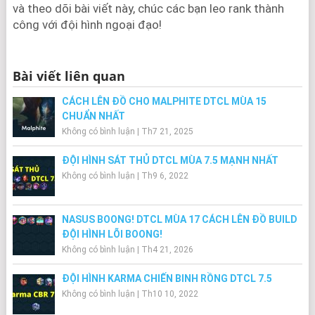
và theo dõi bài viết này, chúc các bạn leo rank thành
công với đội hình ngoại đạo!
Bài viết liên quan
CÁCH LÊN ĐỒ CHO MALPHITE DTCL MÙA 15
CHUẨN NHẤT
Không có bình luận
|
Th7 21, 2025
ĐỘI HÌNH SÁT THỦ DTCL MÙA 7.5 MẠNH NHẤT
Không có bình luận
|
Th9 6, 2022
NASUS BOONG! DTCL MÙA 17 CÁCH LÊN ĐỒ BUILD
ĐỘI HÌNH LÕI BOONG!
Không có bình luận
|
Th4 21, 2026
ĐỘI HÌNH KARMA CHIẾN BINH RỒNG DTCL 7.5
Không có bình luận
|
Th10 10, 2022