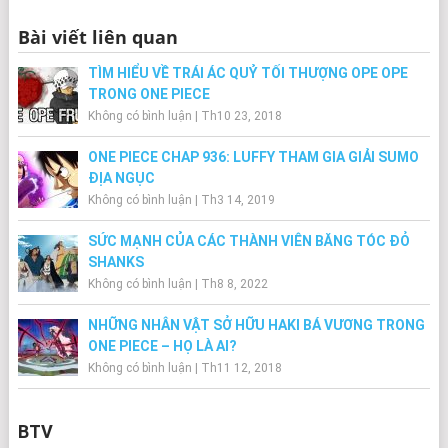
Bài viết liên quan
TÌM HIỂU VỀ TRÁI ÁC QUỶ TỐI THƯỢNG OPE OPE
TRONG ONE PIECE
Không có bình luận
|
Th10 23, 2018
ONE PIECE CHAP 936: LUFFY THAM GIA GIẢI SUMO
ĐỊA NGỤC
Không có bình luận
|
Th3 14, 2019
SỨC MẠNH CỦA CÁC THÀNH VIÊN BĂNG TÓC ĐỎ
SHANKS
Không có bình luận
|
Th8 8, 2022
NHỮNG NHÂN VẬT SỞ HỮU HAKI BÁ VƯƠNG TRONG
ONE PIECE – HỌ LÀ AI?
Không có bình luận
|
Th11 12, 2018
BTV