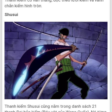
Thanh kiếm có vân thẳng, dọc theo lưỡi kiếm và vành
chắn kiếm hình tròn.
Shusui
Thanh kiếm Shusui cũng nằm trong danh sách 21
thanh Đại bảo kiếm (Báu vật của Wano Quốc). Nó từng