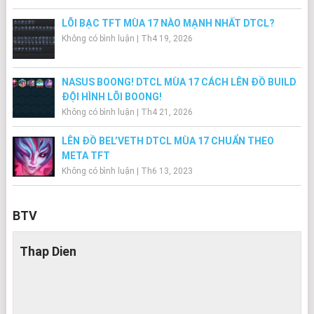
LÕI BẠC TFT MÙA 17 NÀO MẠNH NHẤT DTCL?
Không có bình luận
|
Th4 19, 2026
NASUS BOONG! DTCL MÙA 17 CÁCH LÊN ĐỒ BUILD
ĐỘI HÌNH LÕI BOONG!
Không có bình luận
|
Th4 21, 2026
LÊN ĐỒ BEL’VETH DTCL MÙA 17 CHUẨN THEO
META TFT
Không có bình luận
|
Th6 13, 2023
BTV
Thap Dien