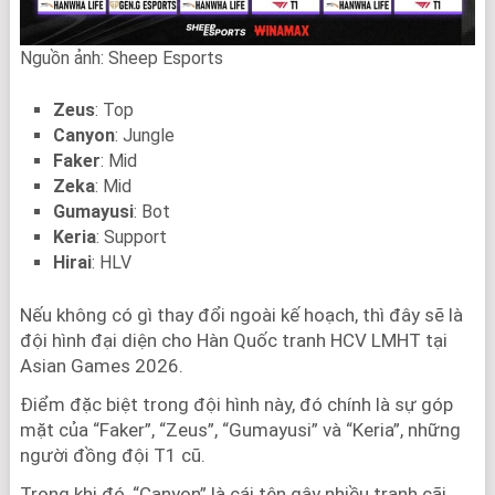
Nguồn ảnh: Sheep Esports
Zeus
: Top ⁠
Canyon
: Jungle ⁠
Faker
: Mid ⁠
Zeka
: Mid ⁠
Gumayusi
: Bot ⁠
Keria
: Support ⁠
Hirai
: HLV
Nếu không có gì thay đổi ngoài kế hoạch, thì đây sẽ là
đội hình đại diện cho Hàn Quốc tranh HCV LMHT tại
Asian Games 2026.
Điểm đặc biệt trong đội hình này, đó chính là sự góp
mặt của “Faker”, “Zeus”, “Gumayusi” và “Keria”, những
người đồng đội T1 cũ.
Trong khi đó, “Canyon” là cái tên gây nhiều tranh cãi