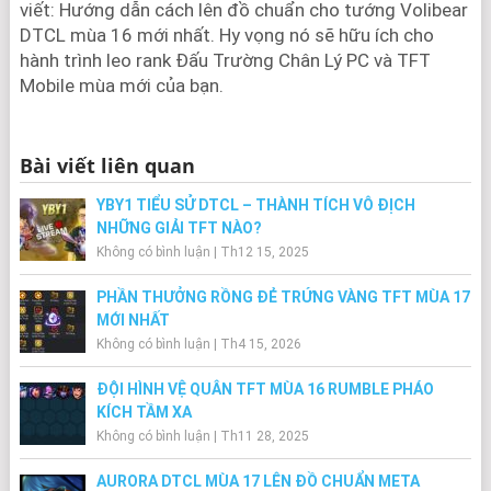
viết: Hướng dẫn cách lên đồ chuẩn cho tướng Volibear
DTCL mùa 16 mới nhất. Hy vọng nó sẽ hữu ích cho
hành trình leo rank Đấu Trường Chân Lý PC và TFT
Mobile mùa mới của bạn.
Bài viết liên quan
YBY1 TIỂU SỬ DTCL – THÀNH TÍCH VÔ ĐỊCH
NHỮNG GIẢI TFT NÀO?
Không có bình luận
|
Th12 15, 2025
PHẦN THƯỞNG RỒNG ĐẺ TRỨNG VÀNG TFT MÙA 17
MỚI NHẤT
Không có bình luận
|
Th4 15, 2026
ĐỘI HÌNH VỆ QUÂN TFT MÙA 16 RUMBLE PHÁO
KÍCH TẦM XA
Không có bình luận
|
Th11 28, 2025
AURORA DTCL MÙA 17 LÊN ĐỒ CHUẨN META