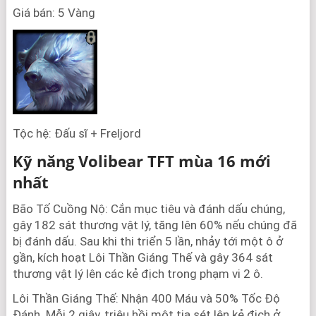
Giá bán: 5 Vàng
Tộc hệ: Đấu sĩ + Freljord
Kỹ năng Volibear TFT mùa 16 mới
nhất
Bão Tố Cuồng Nộ: Cắn mục tiêu và đánh dấu chúng,
gây 182 sát thương vật lý, tăng lên 60% nếu chúng đã
bị đánh dấu. Sau khi thi triển 5 lần, nhảy tới một ô ở
gần, kích hoạt Lôi Thần Giáng Thế và gây 364 sát
thương vật lý lên các kẻ địch trong phạm vi 2 ô.
Lôi Thần Giáng Thế: Nhận 400 Máu và 50% Tốc Độ
Đánh. Mỗi 2 giây, triệu hồi một tia sét lên kẻ địch ở