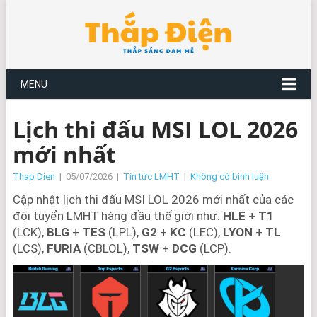
MENU
Lịch thi đấu MSI LOL 2026
mới nhất
Thap Dien
|
05/07/2026
|
Tin tức LMHT
|
Không có bình luận
Cập nhật lịch thi đấu MSI LOL 2026 mới nhất của các
đội tuyển LMHT hàng đầu thế giới như:
HLE
+
T1
(LCK),
BLG
+
TES
(LPL),
G2
+
KC
(LEC),
LYON
+
TL
(LCS),
FURIA
(CBLOL),
TSW
+
DCG
(LCP).