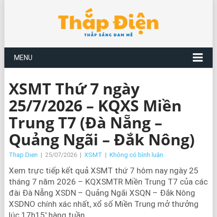
MENU
XSMT Thứ 7 ngày
25/7/2026 – KQXS Miền
Trung T7 (Đà Nẵng –
Quảng Ngãi – Đắk Nông)
Thap Dien
|
25/07/2026
|
XSMT
|
Không có bình luận
Xem trực tiếp kết quả XSMT thứ 7 hôm nay ngày 25
tháng 7 năm 2026 – KQXSMTR Miền Trung T7 của các
đài Đà Nẵng XSDN – Quảng Ngãi XSQN – Đắk Nông
XSDNO chính xác nhất, xổ số Miền Trung mở thưởng
lúc 17h15′ hàng tuần.