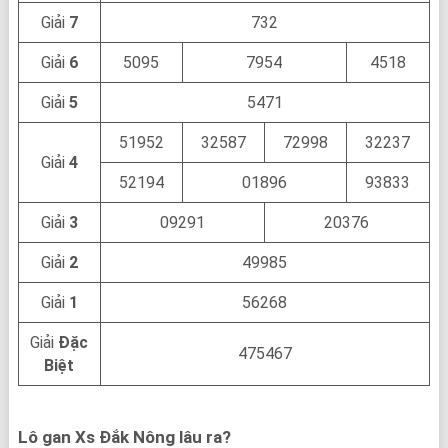
Giải
7
732
Giải
6
5095
7954
4518
Giải
5
5471
51952
32587
72998
32237
Giải
4
52194
01896
93833
Giải
3
09291
20376
Giải
2
49985
Giải
1
56268
Giải
Đặc
475467
Biệt
Lô gan Xs Đắk Nông lâu ra?