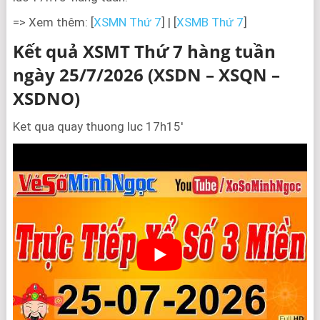
=> Xem thêm: [
XSMN Thứ 7
] | [
XSMB Thứ 7
]
Kết quả XSMT Thứ 7 hàng tuần
ngày 25/7/2026 (XSDN – XSQN –
XSDNO)
Ket qua quay thuong luc 17h15′