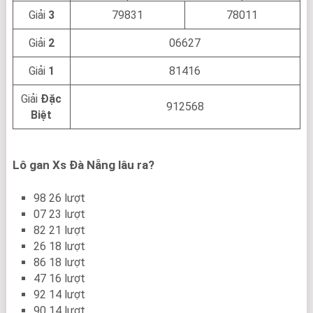
Giải
3
79831
78011
Giải
2
06627
Giải
1
81416
Giải
Đặc
912568
Biệt
Lô gan Xs Đà Nẵng lâu ra?
98 26 lượt
07 23 lượt
82 21 lượt
26 18 lượt
86 18 lượt
47 16 lượt
92 14 lượt
90 14 lượt