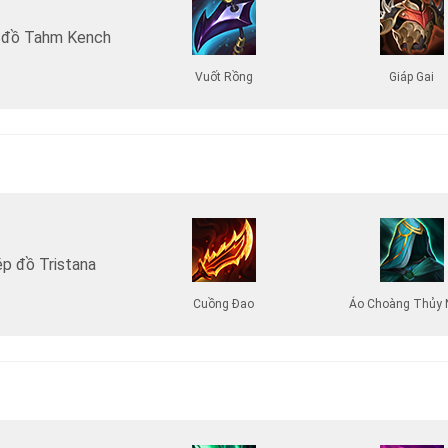
 đồ Tahm Kench
Vuốt Rồng
Giáp Gai
p đồ Tristana
Cuồng Đao
Áo Choàng Thủy 