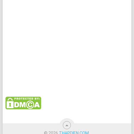
© 2026
THAPDIEN.COM
.