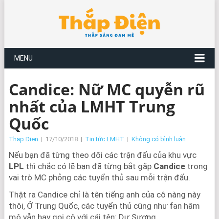
MENU
Candice: Nữ MC quyễn rũ
nhất của LMHT Trung
Quốc
Thap Dien
|
17/10/2018
|
Tin tức LMHT
|
Không có bình luận
Nếu bạn đã từng theo dõi các trận đấu của khu vực
LPL
thì chắc có lẽ bạn đã từng bắt gặp
Candice
trong
vai trò MC phỏng các tuyển thủ sau mỗi trận đấu.
Thật ra Candice chỉ là tên tiếng anh của cô nàng này
thôi, Ở Trung Quốc, các tuyển thủ cũng như fan hâm
mộ vẫn hay gọi cô với cái tên: Dư Sương.