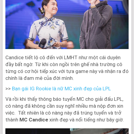
Candice tiết lộ cô đến với LMHT như một cái duyên
đầy bất ngờ. Từ khi còn ngồi trên ghế nhà trường cô
từng có cơ hội tiếp xúc với tựa game này và nhận ra đó
chính là đam mê của đời mình.
>>
Bạn gái IG Rookie là nữ MC xinh đẹp của LPL
Và rồi khi thấy thông báo tuyển MC cho giải đấu LPL,
cô nàng đã không cần suy nghĩ nhiều mà nộp đơn xin
việc. Tất nhiên là cô nàng này đã trúng tuyển và trở
thành
MC Candice
xinh đẹp và nổi tiếng như bây giờ.