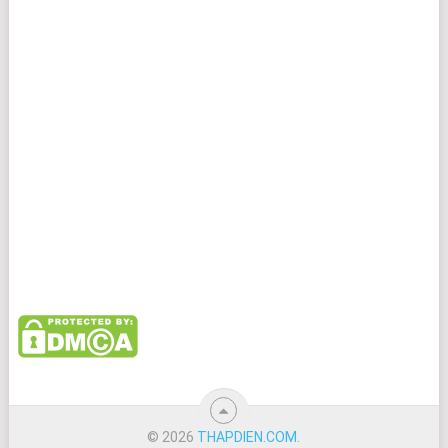
© 2026
THAPDIEN.COM
.