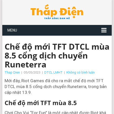
MENU
Chế độ mới TFT DTCL mùa
8.5 cổng dịch chuyển
Runeterra
Thap Dien
|
05/05/2023
|
DTCL LMHT
|
Không có bình luận
Mới đây, Riot Games đã cho ra mắt chế độ mới TFT
DTCL mùa 8.5 cổng dịch chuyển Runeterra, trong bản
cập nhật 13.9.
Chế độ mới TFT mùa 8.5
Chơi Cho Vui “For Fun” là một cập nhật được Riot khá