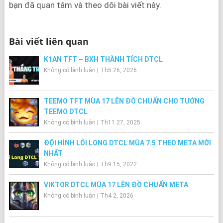
bạn đã quan tâm và theo dõi bài viết này.
Bài viết liên quan
K1AN TFT – BXH THÀNH TÍCH DTCL
Không có bình luận
|
Th5 26, 2026
TEEMO TFT MÙA 17 LÊN ĐỒ CHUẨN CHO TƯỚNG
TEEMO DTCL
Không có bình luận
|
Th11 27, 2025
ĐỘI HÌNH LÔI LONG DTCL MÙA 7.5 THEO META MỚI
NHẤT
Không có bình luận
|
Th9 15, 2022
VIKTOR DTCL MÙA 17 LÊN ĐỒ CHUẨN META
Không có bình luận
|
Th4 2, 2026