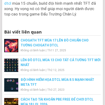
dtcl
mùa 15 chuẩn, build đội hình mạnh nhất TFT đã
xong. Hy vọng nó có thể giúp mọi người dành được
top cao trong game Đấu Trường Chân Lý.
Bài viết liên quan
CHOGATH TFT MÙA 17 LÊN ĐỒ CHUẨN CHO
TƯỚNG CHOGATH DTCL
Không có bình luận
|
Th11 27, 2025
LÊN ĐỒ DTCL MÙA 13 CHO TẤT CẢ TƯỚNG TFT MỚI
NHẤT
Không có bình luận
|
Th2 12, 2025
ĐỘI HÌNH HIỂM HỌA DTCL MÙA 8.5 MẠNH NHẤT
META TFT
Không có bình luận
|
Th3 27, 2023
CÁCH TẠO TÀI KHOẢN PBE FREE ĐỂ CHƠI DTCL
MÙA 18 LOL 2026