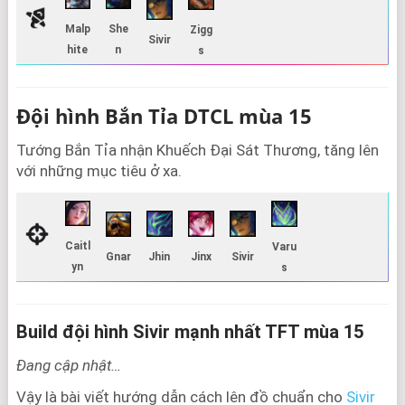
Malp
She
Zigg
Sivir
hite
n
s
Đội hình Bắn Tỉa DTCL mùa 15
Tướng Bắn Tỉa nhận Khuếch Đại Sát Thương, tăng lên
với những mục tiêu ở xa.
Caitl
Varu
Gnar
Jhin
Jinx
Sivir
yn
s
Build đội hình Sivir mạnh nhất TFT mùa 15
Đang cập nhật…
Vậy là bài viết hướng dẫn cách lên đồ chuẩn cho
Sivir