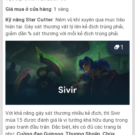
Giá mua ở cửa hàng
:
1
vàng
Kỹ năng Star Cutter
: Ném vũ khí xuyên qua mục tiêu
hiện tại. Gây sát thương vật lý lên kẻ địch trúng phải,
giảm dần % sát thương với mỗi kẻ địch trúng phải.
Với khả năng gây sát thương nhiều kẻ địch
, thì Sivir
mùa 15 được đánh giá là vị tướng khá hữu dụng trong
giao tranh đầu trận. Đặc biệt, khi có đủ các trang bị
như:
Cuồng đao Guinsoo
,
Thương Shojin, Chùy