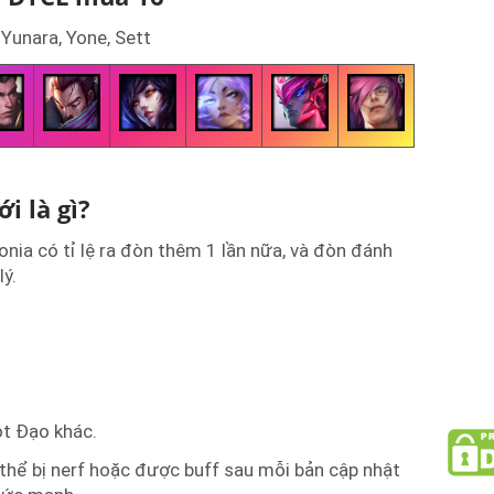
 Yunara, Yone, Sett
i là gì?
nia có tỉ lệ ra đòn thêm 1 lần nữa, và đòn đánh
ý.
ột Đạo khác.
 thể bị nerf hoặc được buff sau mỗi bản cập nhật