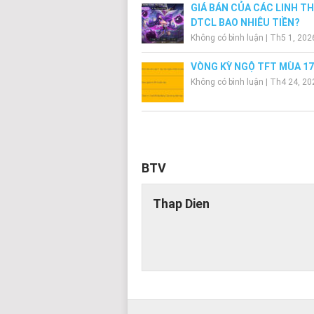
GIÁ BÁN CỦA CÁC LINH THÚ
DTCL BAO NHIÊU TIỀN?
Không có bình luận
|
Th5 1, 202
VÒNG KỲ NGỘ TFT MÙA 17
Không có bình luận
|
Th4 24, 20
BTV
Thap Dien