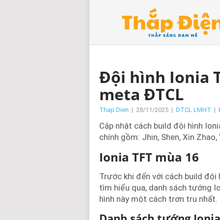
Đội hình Ionia
meta ĐTCL
Thap Dien
|
28/11/2025
|
DTCL LMHT
|
Cập nhật cách build đội hình Io
chính gồm: Jhin, Shen, Xin Zhao, 
Ionia TFT mùa 16
Trước khi đến với cách build đội
tìm hiểu qua, danh sách tướng Io
hình này một cách trơn tru nhất.
Danh sách tướng Ioni