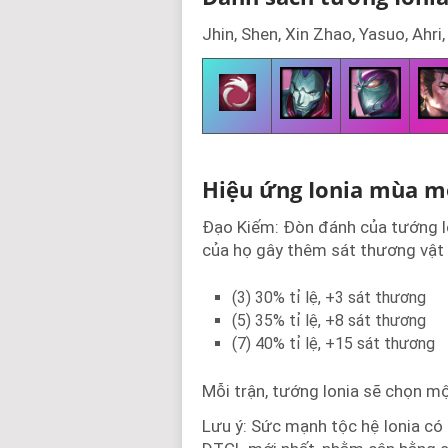
Jhin, Shen, Xin Zhao, Yasuo, Ahri,
Hiệu ứng Ionia mùa mớ
Đạo Kiếm: Đòn đánh của tướng lo
của họ gây thêm sát thương vật l
(3) 30% tỉ lệ, +3 sát thương
(5) 35% tỉ lệ, +8 sát thương
(7) 40% tỉ lệ, +15 sát thương
Mỗi trận, tướng lonia sẽ chọn m
Lưu ý: Sức mạnh tộc hệ Ionia có