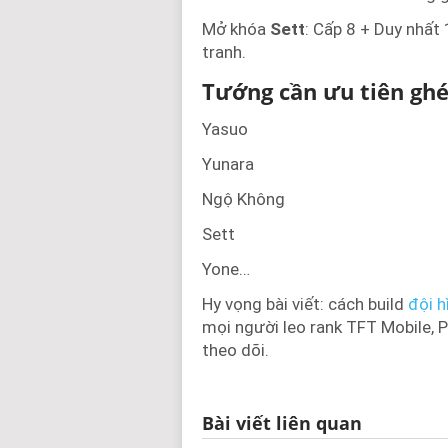
Mở khóa
Sett
: Cấp 8 + Duy nhất
tranh.
Tướng cần ưu tiên ghé
Yasuo
Yunara
Ngộ Không
Sett
Yone…
Hy vọng bài viết: cách build
đội 
mọi người leo rank TFT Mobile, 
theo dõi.
Bài viết liên quan