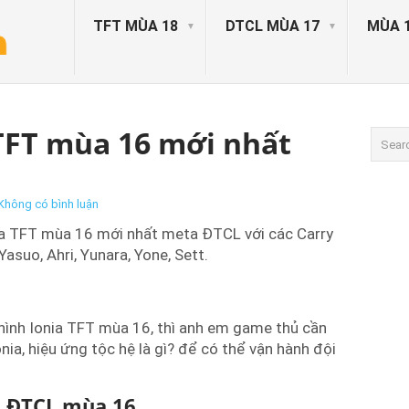
TFT MÙA 18
DTCL MÙA 17
MÙA 
 TFT mùa 16 mới nhất
Không có bình luận
nia TFT mùa 16 mới nhất meta ĐTCL với các Carry
Yasuo, Ahri, Yunara, Yone, Sett.
 hình Ionia TFT mùa 16, thì anh em game thủ cần
nia, hiệu ứng tộc hệ là gì? để có thể vận hành đội
a ĐTCL mùa 16