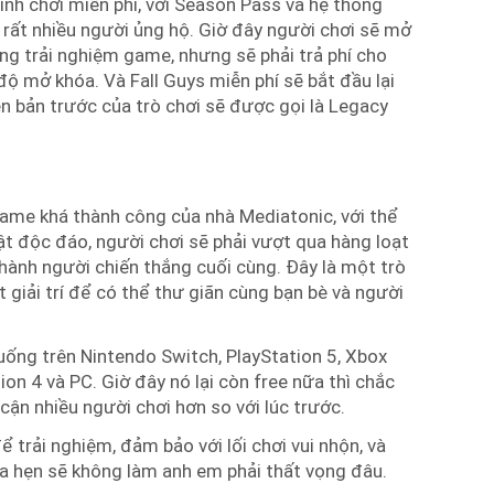
ình chơi miễn phí, với Season Pass và hệ thống
 rất nhiều người ủng hộ. Giờ đây người chơi sẽ mở
g trải nghiệm game, nhưng sẽ phải trả phí cho
độ mở khóa. Và Fall Guys miễn phí sẽ bắt đầu lại
n bản trước của trò chơi sẽ được gọi là Legacy
game khá thành công của nhà Mediatonic, với thể
ật độc đáo, người chơi sẽ phải vượt qua hàng loạt
 thành người chiến thắng cuối cùng. Đây là một trò
t giải trí để có thể thư giãn cùng bạn bè và người
xuống trên Nintendo Switch, PlayStation 5, Xbox
ion 4 và PC. Giờ đây nó lại còn free nữa thì chắc
 cận nhiều người chơi hơn so với lúc trước.
 trải nghiệm, đảm bảo với lối chơi vui nhộn, và
 hẹn sẽ không làm anh em phải thất vọng đâu.