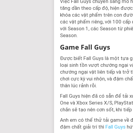
Việc Fall Guys chuyển sang mô h
tăng dần theo cấp độ, hiện được
khóa các vật phẩm trên con đườn
các vật phẩm riêng, với 100 cấp 
với Season 1, các Season từ phiê
Season.
Game Fall Guys
Được biết Fall Guys là một tựa 
loại sinh tồn vượt chướng ngại v
chướng ngại vật liên tiếp và trở
chơi cực kỳ vui nhộn, và đậm chấ
thân lúc rảnh rỗi.
Fall Guys hiện đã có sẵn để tải 
One và Xbox Series X/S, PlayStat
chắn sẽ tạo nên cơn sốt, khi tiếp
Anh em có thể thử tải game về để
đậm chất giải trí thì
Fall Guys
hứa