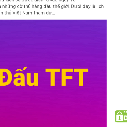
những cờ thủ hàng đầu thế giới. Dưới đây là lịch
yển thủ Việt Nam tham dự…