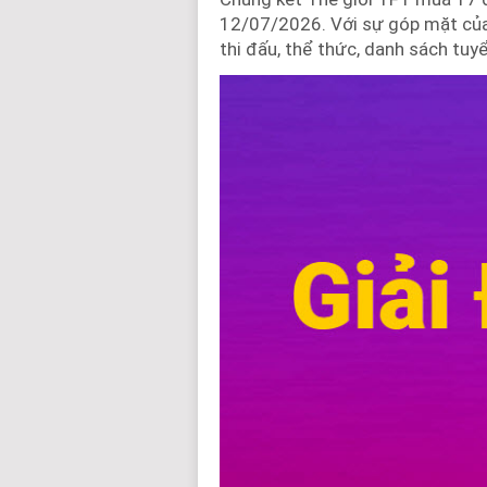
12/07/2026. Với sự góp mặt của 
thi đấu, thể thức, danh sách tu