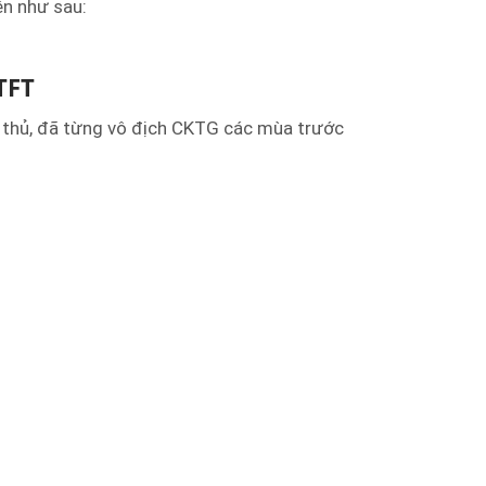
ện như sau:
TFT
 thủ, đã từng vô địch CKTG các mùa trước