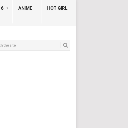
16
ANIME
HOT GIRL