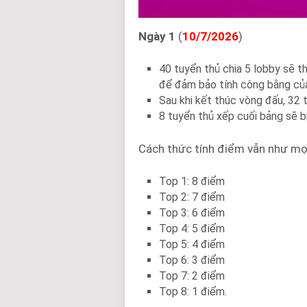
Ngày 1
(
10/7/2026
)
40 tuyển thủ chia 5 lobby sẽ th
để đảm bảo tính công bằng củ
Sau khi kết thúc vòng đấu, 32 
8 tuyển thủ xếp cuối bảng sẽ bị 
Cách thức tính điểm vẫn như mọi
Top 1: 8 điểm
Top 2: 7 điểm
Top 3: 6 điểm
Top 4: 5 điểm
Top 5: 4 điểm
Top 6: 3 điểm
Top 7: 2 điểm
Top 8: 1 điểm.