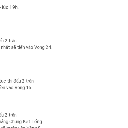
 lúc 19h.
ấu 2 trận.
 nhất sẽ tiến vào Vòng 24.
tục thi đấu 2 trận.
yền vào Vòng 16.
ấu 2 trận.
thẳng Chung Kết Tổng.