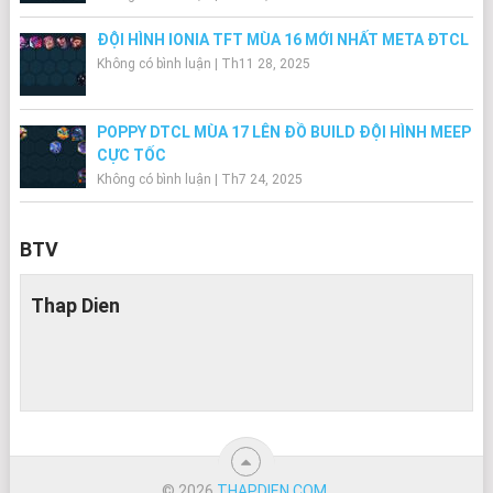
ĐỘI HÌNH IONIA TFT MÙA 16 MỚI NHẤT META ĐTCL
Không có bình luận
|
Th11 28, 2025
POPPY DTCL MÙA 17 LÊN ĐỒ BUILD ĐỘI HÌNH MEEP
CỰC TỐC
Không có bình luận
|
Th7 24, 2025
BTV
Thap Dien
© 2026
THAPDIEN.COM
.