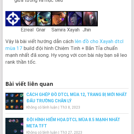
giữa tướng và mục tiêu
Ezreal
Gnar
Samira
Xayah
Jhin
Vậy là bài viết hướng dẫn cách
lên đồ cho Xayah dtcl
mùa 17
build đội hình Chiêm Tinh + Bắn Tỉa chuẩn
mạnh nhất đã xong. Hy vọng với con bài này bạn sẽ leo
rank thần tốc.
Bài viết liên quan
CÁCH GHÉP ĐỒ DTCL MÙA 12, TRANG BỊ MỚI NHẤT
ĐẤU TRƯỜNG CHÂN LÝ
Không có bình luận
|
Th3 8, 2023
ĐỘI HÌNH HIỂM HỌA DTCL MÙA 8.5 MẠNH NHẤT
META TFT
Không có bình luận
|
Th3 27, 2023