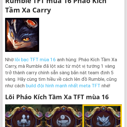
Rumble TFT mùa 16 Pháo Kích
Tầm Xa Carry
Nhờ
lõi bạc TFT mùa 16
anh hùng: Pháo Kích Tầm Xa
Carry, mà Rumble đã lột xác từ một vị tướng 1 vàng
trở thành carry chính sẵn sàng bắn nát team định 5
vàng. Hãy cùng tìm hiều về cách lên đồ Rumble, cũng
như cách
build đội hình mạnh nhất meta TFT
nhé!
Lõi Pháo Kích Tầm Xa TFT mùa 16