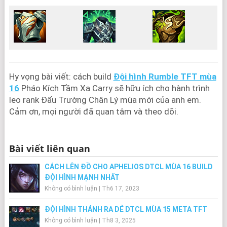
Hy vọng bài viết: cách build
Đội hình Rumble TFT mùa
16
Pháo Kích Tầm Xa Carry sẽ hữu ích cho hành trình
leo rank Đấu Trường Chân Lý mùa mới của anh em.
Cảm ơn, mọi người đã quan tâm và theo dõi.
Bài viết liên quan
CÁCH LÊN ĐỒ CHO APHELIOS DTCL MÙA 16 BUILD
ĐỘI HÌNH MẠNH NHẤT
Không có bình luận
|
Th6 17, 2023
ĐỘI HÌNH THÁNH RA DẺ DTCL MÙA 15 META TFT
Không có bình luận
|
Th8 3, 2025