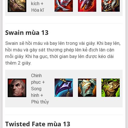
kích +
Hóa kĩ
Swain mùa 13
Swain sẽ hồi máu và bay lên trong vài giây. Khi bay lên,
hồi máu và gây sát thương phép lên kẻ địch lân cận
mỗi giây. Khi hạ gục, thời gian bay lên được kéo dài
thêm 2 giây.
Chinh
phục +
Song
hình +
Phù thủy
Twisted Fate mùa 13