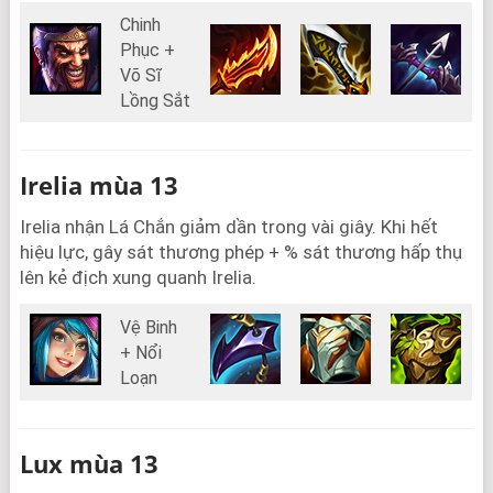
Chinh
Phục +
Võ Sĩ
Lồng Sắt
Irelia mùa 13
Irelia nhận Lá Chắn giảm dần trong vài giây. Khi hết
hiệu lực, gây sát thương phép + % sát thương hấp thụ
lên kẻ địch xung quanh Irelia.
Vệ Binh
+ Nổi
Loạn
Lux mùa 13