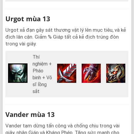
Urgot mùa 13
Urgot xả đạn gây sát thương vật lý lên mục tiêu, và kẻ
địch lân cận. Giảm % Giáp tất cả kẻ địch trúng đòn
trong vài giây.
Thí
nghiệm +
Pháo
binh + Võ
sĩ lồng
sắt
Vander mùa 13
Vander tạm dừng tấn công và chống chịu trong vài
giây, nhận Giáp và Kháng Phép. Tăng sức mạnh cho