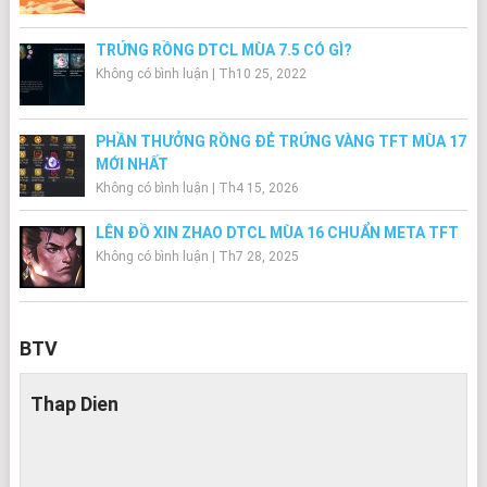
TRỨNG RỒNG DTCL MÙA 7.5 CÓ GÌ?
Không có bình luận
|
Th10 25, 2022
PHẦN THƯỞNG RỒNG ĐẺ TRỨNG VÀNG TFT MÙA 17
MỚI NHẤT
Không có bình luận
|
Th4 15, 2026
LÊN ĐỒ XIN ZHAO DTCL MÙA 16 CHUẨN META TFT
Không có bình luận
|
Th7 28, 2025
BTV
Thap Dien