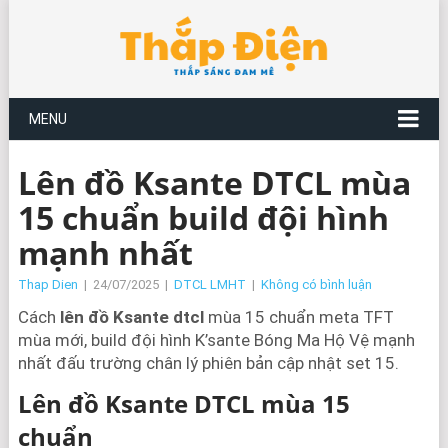
MENU
Lên đồ Ksante DTCL mùa
15 chuẩn build đội hình
mạnh nhất
Thap Dien
|
24/07/2025
|
DTCL LMHT
|
Không có bình luận
Cách
lên đồ Ksante dtcl
mùa 15 chuẩn meta TFT
mùa mới, build đội hình K’sante Bóng Ma Hộ Vệ mạnh
nhất đấu trường chân lý phiên bản cập nhật set 15.
Lên đồ Ksante DTCL mùa 15
chuẩn