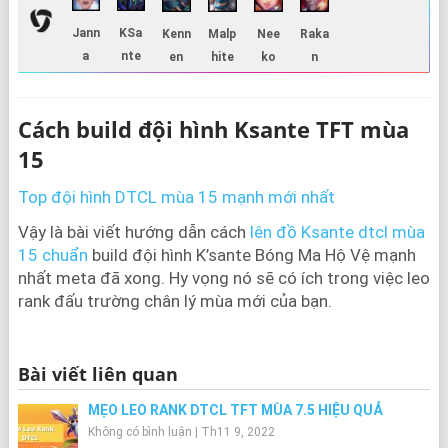
Jann
KSa
Kenn
Malp
Nee
Raka
a
nte
en
hite
ko
n
Cách build đội hình Ksante TFT mùa
15
Top đội hình DTCL mùa 15 mạnh mới nhất
Vậy là bài viết hướng dẫn cách
lên đồ Ksante dtcl mùa
15 chuẩn
build đội hình K’sante Bóng Ma Hộ Vệ mạnh
nhất meta đã xong. Hy vọng nó sẽ có ích trong việc leo
rank đấu trường chân lý mùa mới của bạn.
Bài viết liên quan
MẸO LEO RANK DTCL TFT MÙA 7.5 HIỆU QUẢ
Không có bình luận
|
Th11 9, 2022