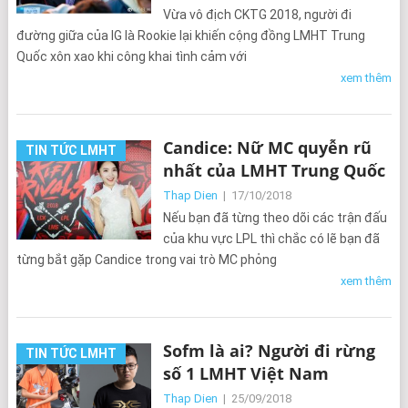
Vừa vô địch CKTG 2018, người đi
đường giữa của IG là Rookie lại khiến cộng đồng LMHT Trung
Quốc xôn xao khi công khai tình cảm với
xem thêm
Candice: Nữ MC quyễn rũ
TIN TỨC LMHT
nhất của LMHT Trung Quốc
Thap Dien
|
17/10/2018
Nếu bạn đã từng theo dõi các trận đấu
của khu vực LPL thì chắc có lẽ bạn đã
từng bắt gặp Candice trong vai trò MC phỏng
xem thêm
Sofm là ai? Người đi rừng
TIN TỨC LMHT
số 1 LMHT Việt Nam
Thap Dien
|
25/09/2018