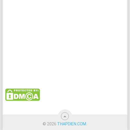
© 2026
THAPDIEN.COM
.