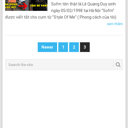
Sofm tên thật là Lê Quang Duy sinh
ngày 05/02/1998 tại Hà Nội “Sofm”
được viết tắt cho cụm từ “Style Of Me” ( Phong cách của tôi)
xem thêm
Phân
Newer
1
2
3
trang
bài
viết