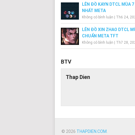
LÊN ĐỒ KAYN DTCL MÙA 
NHẤT META
Không có bình luận
|
Th6 24, 20
LÊN ĐỒ XIN ZHAO DTCL M
CHUẨN META TFT
Không có bình luận
|
Th7 28, 20
BTV
Thap Dien
© 2026
THAPDIEN.COM
.