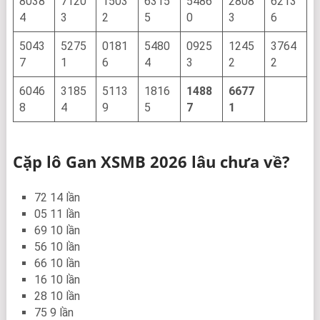
8038
7120
1503
6315
5486
2808
6213
4
3
2
5
0
3
6
5043
5275
0181
5480
0925
1245
3764
7
1
6
4
3
2
2
6046
3185
5113
1816
1488
6677
8
4
9
5
7
1
Cặp lô Gan XSMB 2026 lâu chưa về?
72 14 lần
05 11 lần
69 10 lần
56 10 lần
66 10 lần
16 10 lần
28 10 lần
75 9 lần