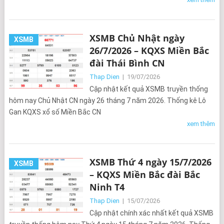
XSMB Chủ Nhật ngày
XSMB
26/7/2026 – KQXS Miền Bắc
đài Thái Bình CN
Thap Dien
|
19/07/2026
Cập nhật kết quả XSMB truyền thống
hôm nay Chủ Nhật CN ngày 26 tháng 7 năm 2026. Thống kê Lô
Gan KQXS xổ số Miền Bắc CN
xem thêm
XSMB Thứ 4 ngày 15/7/2026
XSMB
– KQXS Miền Bắc đài Bắc
Ninh T4
Thap Dien
|
15/07/2026
Cập nhật chính xác nhất kết quả XSMB