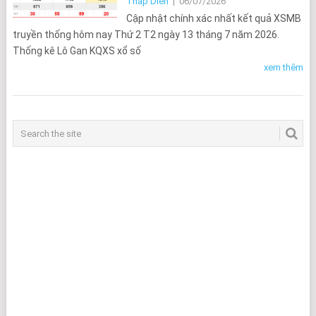
Thap Dien
|
06/07/2026
Cập nhật chính xác nhất kết quả XSMB
truyền thống hôm nay Thứ 2 T2 ngày 13 tháng 7 năm 2026.
Thống kê Lô Gan KQXS xổ số
xem thêm