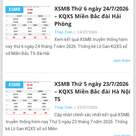
XSMB Thứ 6 ngày 24/7/2026
XSMB
– KQXS Miền Bắc đài Hải
Phòng
Thap Dien
|
24/07/2026
Xem kết quả XSMB truyền thống hôm
nay thứ 6 ngày 24 tháng 7 năm 2026. Thống kê Lô Gan KQXS xổ
số Miền Bắc T6 đài Hải
xem thêm
XSMB Thứ 5 ngày 23/7/2026
XSMB
– KQXS Miền Bắc đài Hà Nội
T5
Thap Dien
|
23/07/2026
Cập nhật chính xác nhất kết quả XSMB
truyền thống hôm nay Thứ 5 ngày 23 tháng 7 năm 2026. Thống
kê Lô Gan KQXS xổ số Miền
xem thêm