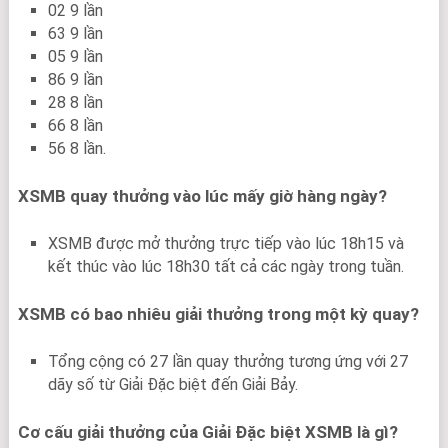
02 9 lần
63 9 lần
05 9 lần
86 9 lần
28 8 lần
66 8 lần
56 8 lần.
XSMB quay thưởng vào lúc mấy giờ hàng ngày?
XSMB được mở thưởng trực tiếp vào lúc 18h15 và
kết thúc vào lúc 18h30 tất cả các ngày trong tuần.
XSMB có bao nhiêu giải thưởng trong một kỳ quay?
Tổng cộng có 27 lần quay thưởng tương ứng với 27
dãy số từ Giải Đặc biệt đến Giải Bảy.
Cơ cấu giải thưởng của Giải Đặc biệt XSMB là gì?