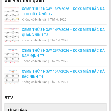
Bài viết liên quan
XSMB THỨ 2 NGÀY 13/7/2026 – KQXS MIỀN BẮC ĐÀI
THỦ ĐÔ HÀ NỘI T2
Không có bình luận
|
Th7 6, 2026
XSMB THỨ 3 NGÀY 14/7/2026 – KQXS MIỀN BẮC ĐÀI
QUẢNG NINH T3
Không có bình luận
|
Th7 14, 2026
XSMB THỨ 7 NGÀY 25/7/2026 – KQXS MIỀN BẮC ĐÀI
NAM ĐỊNH T7
Không có bình luận
|
Th7 25, 2026
XSMB THỨ 4 NGÀY 15/7/2026 – KQXS MIỀN BẮC ĐÀI
BẮC NINH T4
Không có bình luận
|
Th7 15, 2026
BTV
Thap Dien