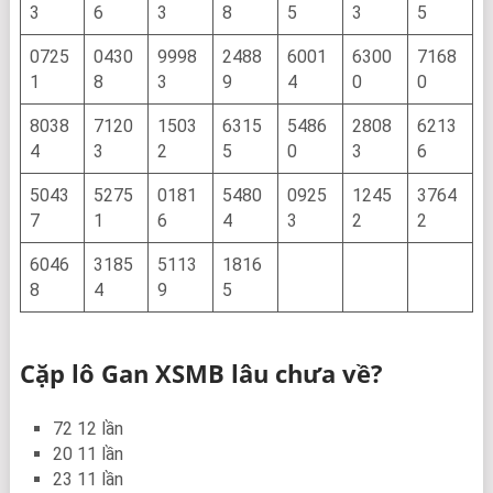
3
6
3
8
5
3
5
0725
0430
9998
2488
6001
6300
7168
1
8
3
9
4
0
0
8038
7120
1503
6315
5486
2808
6213
4
3
2
5
0
3
6
5043
5275
0181
5480
0925
1245
3764
7
1
6
4
3
2
2
6046
3185
5113
1816
8
4
9
5
Cặp lô Gan XSMB lâu chưa về?
72 12 lần
20 11 lần
23 11 lần