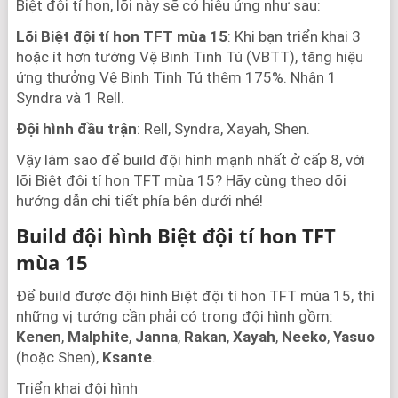
Biệt đội tí hon, lõi này sẽ có hiêu ứng như sau:
Lõi Biệt đội tí hon TFT mùa 15
: Khi bạn triển khai 3
hoặc ít hơn tướng Vệ Binh Tinh Tú (VBTT), tăng hiệu
ứng thưởng Vệ Binh Tinh Tú thêm 175%. Nhận 1
Syndra và 1 Rell.
Đội hình đầu trận
: Rell, Syndra, Xayah, Shen.
Vậy làm sao để build đội hình mạnh nhất ở cấp 8, với
lõi Biệt đội tí hon TFT mùa 15? Hãy cùng theo dõi
hướng dẫn chi tiết phía bên dưới nhé!
Build đội hình Biệt đội tí hon TFT
mùa 15
Để build được đội hình Biệt đội tí hon TFT mùa 15, thì
những vị tướng cần phải có trong đội hình gồm:
Kenen
,
Malphite
,
Janna
,
Rakan
,
Xayah
,
Neeko
,
Yasuo
(hoặc Shen),
Ksante
.
Triển khai đội hình