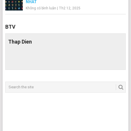
NHẤT
Không có bình luận
|
Th2 12, 2025
BTV
Thap Dien