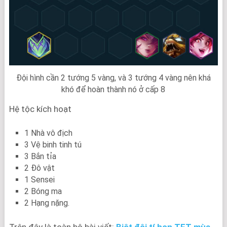
Đội hình cần 2 tướng 5 vàng, và 3 tướng 4 vàng nên khá
khó để hoàn thành nó ở cấp 8
Hệ tộc kích hoạt
1 Nhà vô địch
3 Vệ binh tinh tú
3 Bắn tỉa
2 Đô vật
1 Sensei
2 Bóng ma
2 Hạng nặng.
Trên đây là toàn bộ bài viết:
Biệt đội tí hon TFT mùa