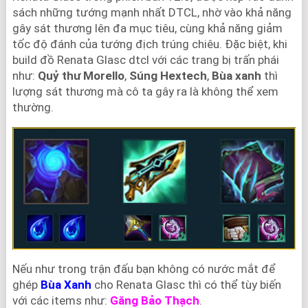
sách những tướng mạnh nhất DTCL, nhờ vào khả năng
gây sát thương lên đa mục tiêu, cùng khả năng giảm
tốc độ đánh của tướng địch trúng chiêu. Đặc biệt, khi
build đồ Renata Glasc dtcl với các trang bị trấn phái
như:
Quỷ thư Morello
,
Súng Hextech
,
Bùa xanh
thì
lượng sát thương mà cô ta gây ra là không thể xem
thường.
Nếu như trong trận đấu bạn không có nước mắt để
ghép
Bùa Xanh
cho Renata Glasc thì có thể tùy biến
với các items như:
Găng Bảo Thạch
.