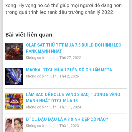
xong. Hy vọng nó có thể giúp mọi người dễ dàng hơn
trong quá trình leo rank đấu trường chân lý 2022.
Bài viết liên quan
OLAF SÁT THỦ TFT MÙA 7.5 BUILD ĐỘI HÌNH LEO
RANK MẠNH NHẤT
Không có bình luận
|
Th6 27, 2022
MAOKAI DTCL MÙA 17 LÊN ĐỒ CHUẨN META
Không có bình luận
|
Th4 2, 2026
LÀM SAO ĐỂ ROLL 5 VÀNG 3 SAO, TƯỚNG 5 VÀNG
MẠNH NHẤT DTCL MÙA 15
Không có bình luận
|
Th7 11, 2024
DTCL ĐẬU ĐẬU LÀ AI? XINH ĐẸP CỠ NÀO?
Không có bình luận
|
Th3 1, 2023