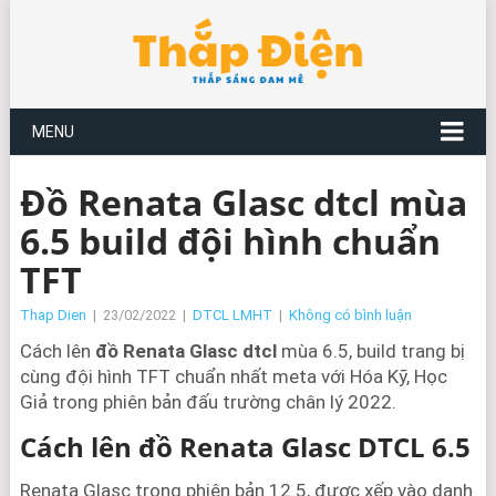
MENU
Đồ Renata Glasc dtcl mùa
6.5 build đội hình chuẩn
TFT
Thap Dien
|
23/02/2022
|
DTCL LMHT
|
Không có bình luận
Cách lên
đồ Renata Glasc dtcl
mùa 6.5, build trang bị
cùng đội hình TFT chuẩn nhất meta với Hóa Kỹ, Học
Giả trong phiên bản đấu trường chân lý 2022.
Cách lên đồ Renata Glasc DTCL 6.5
Renata Glasc trong phiên bản 12.5, được xếp vào danh