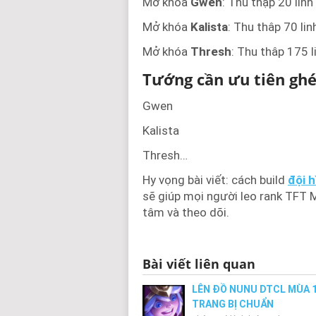
Mở khóa
Gwen
: Thu thập 20 lin
Mở khóa
Kalista
: Thu thâp 70 li
Mở khóa
Thresh
: Thu thâp 175 
Tướng cần ưu tiên ghé
Gwen
Kalista
Thresh…
Hy vọng bài viết: cách build
đội 
sẽ giúp mọi người leo rank TFT 
tâm và theo dõi.
Bài viết liên quan
LÊN ĐỒ NUNU DTCL MÙA 
TRANG BỊ CHUẨN