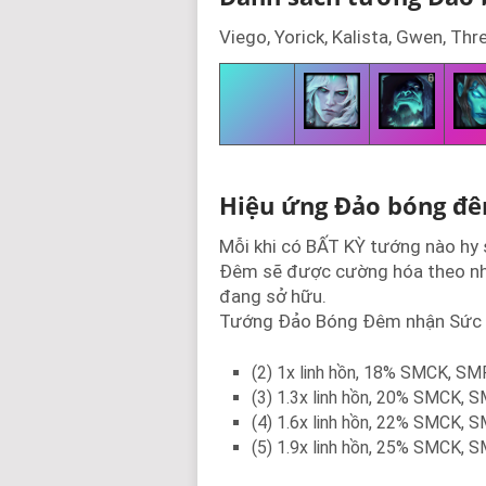
Viego, Yorick, Kalista, Gwen, Thr
Hiệu ứng Đảo bóng đê
Mỗi khi có BẤT KỲ tướng nào hy 
Đêm sẽ được cường hóa theo nh
đang sở hữu.
Tướng Đảo Bóng Đêm nhận Sức 
(2) 1x linh hồn, 18% SMCK, S
(3) 1.3x linh hồn, 20% SMCK,
(4) 1.6x linh hồn, 22% SMCK,
(5) 1.9x linh hồn, 25% SMCK, 