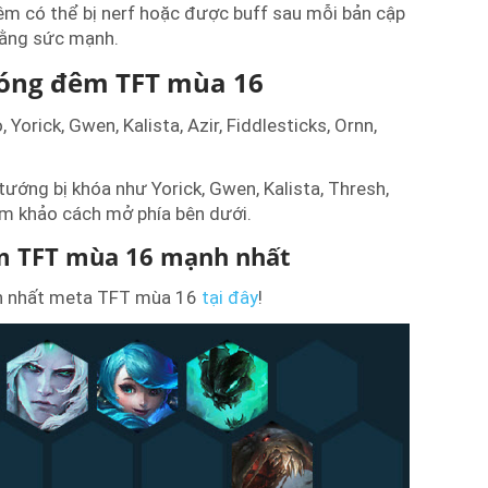
êm có thể bị nerf hoặc được buff sau mỗi bản cập
bằng sức mạnh.
bóng đêm TFT mùa 16
orick, Gwen, Kalista, Azir, Fiddlesticks, Ornn,
tướng bị khóa như Yorick, Gwen, Kalista, Thresh,
am khảo cách mở phía bên dưới.
m TFT mùa 16 mạnh nhất
h nhất meta TFT mùa 16
tại đây
!