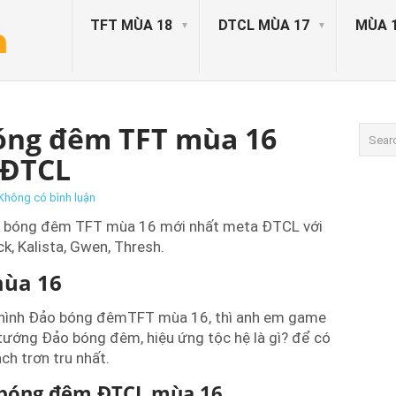
TFT MÙA 18
DTCL MÙA 17
MÙA 
óng đêm TFT mùa 16
 ĐTCL
Không có bình luận
ảo bóng đêm TFT mùa 16 mới nhất meta ĐTCL với
k, Kalista, Gwen, Thresh.
mùa 16
ội hình Đảo bóng đêmTFT mùa 16, thì anh em game
 tướng Đảo bóng đêm, hiệu ứng tộc hệ là gì? để có
ch trơn tru nhất.
 bóng đêm ĐTCL mùa 16