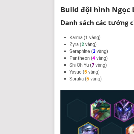
Build đội hình Ngọc
Danh sách các tướng c
Karma (
1
vàng)
Zyra (
2
vàng)
Seraphine (
3
vàng)
Pantheon (
4
vàng)
Shi Oh Yu (
7
vàng)
Yasuo (
5
vàng)
Soraka (
5
vàng).