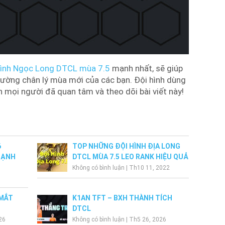
hình Ngọc Long DTCL mùa 7.5
mạnh nhất, sẽ giúp
trường chân lý mùa mới của các bạn. Đội hình dùng
mọi người đã quan tâm và theo dõi bài viết này!
6
TOP NHỮNG ĐỘI HÌNH ĐỊA LONG
MẠNH
DTCL MÙA 7.5 LEO RANK HIỆU QUẢ
Không có bình luận
|
Th10 11, 2022
 MẮT
K1AN TFT – BXH THÀNH TÍCH
DTCL
26
Không có bình luận
|
Th5 26, 2026