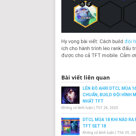
Hy vọng bài viết: Cách build
đội 
ích cho hành trình leo rank đấu 
được cho cả TFT mobile. Cảm ơn 
Bài viết liên quan
LÊN ĐỒ AHRI DTCL MÙA 1
CHUẨN, BUILD ĐỘI HÌNH 
NHẤT TFT
Không có bình luận
|
Th7 26, 2025
DTCL MÙA 18 KHI NÀO RA
TFT SET 18
Không có bình luận
|
Th6 29, 20