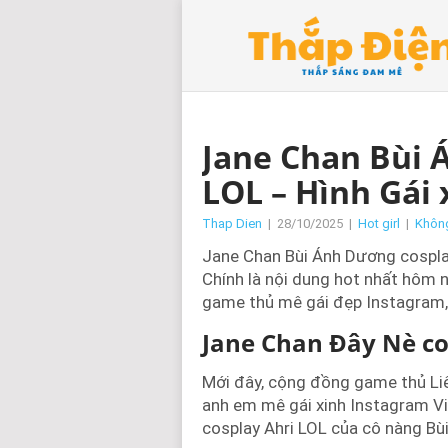
Jane Chan Bùi 
LOL – Hình Gái
Thap Dien
|
28/10/2025
|
Hot girl
|
Không
Jane Chan Bùi Ánh Dương cosplay
Chính là nội dung hot nhất hôm
game thủ mê gái đẹp Instagram, F
Jane Chan Đây Nè co
Mới đây, cộng đồng game thủ Liê
anh em mê gái xinh Instagram Vi
cosplay Ahri LOL của cô nàng Bù