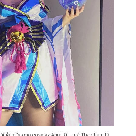
Bùi Ánh Dương cosplay Ahri LOL, mà Thapdien đã