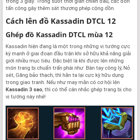
trong 3 giây. Trong suốt thời gian chiến đấu, các đòn
tấn công gây thêm sát thương phép cộng dồn.
Cách lên đồ Kassadin DTCL 12
Ghép đồ Kassadin DTCL mùa 12
Kassadin hiện đang là một trong những vị tướng cực
kỳ mạnh ở giai đoạn đầu trận khi sở hữu khả năng giải
giới nhiều mục tiêu. Đặc biệt là khi được lên những
món trang bị chuẩn trấn phái như: Bàn tay công lý, Nỏ
sét, Găng bảo thạch, thì hắn ta lại cực kỳ hữu dụng
trong giao tranh. Nếu như may mắn có cơ hội lên
Kassadin 3 sao
, thì có thể cân nhắc ghép trang bị cho
vị tướng này nhé!