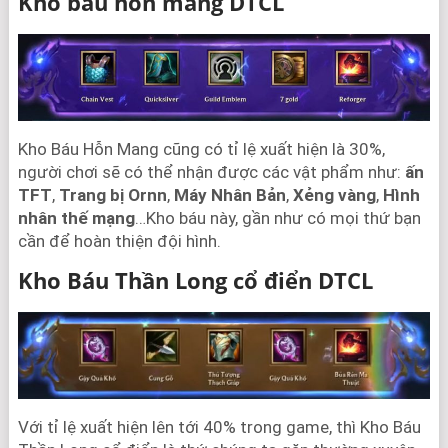
Kho báu hỗn mang DTCL
Kho Báu Hỗn Mang cũng có tỉ lệ xuất hiện là 30%,
người chơi sẽ có thể nhận được các vật phẩm như:
ấn
TFT
,
Trang bị Ornn
,
Máy Nhân Bản
,
Xẻng vàng
,
Hình
nhân thế mạng
…Kho báu này, gần như có mọi thứ bạn
cần để hoàn thiện đội hình.
Kho Báu Thần Long cổ điển DTCL
Với tỉ lệ xuất hiện lên tới 40% trong game, thì Kho Báu