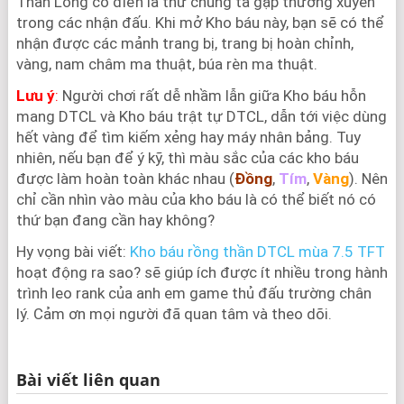
Thần Long cổ điển là thứ chúng ta gặp thường xuyên
trong các nhận đấu. Khi mở Kho báu này, bạn sẽ có thể
nhận được các mảnh trang bị, trang bị hoàn chỉnh,
vàng, nam châm ma thuật, búa rèn ma thuật.
Lưu ý
:
Người chơi rất dễ nhầm lẫn giữa Kho báu hỗn
mang DTCL và Kho báu trật tự DTCL, dẫn tới việc dùng
hết vàng để tìm kiếm xẻng hay máy nhân bảng. Tuy
nhiên, nếu bạn để ý kỹ, thì màu sắc của các kho báu
được làm hoàn toàn khác nhau (
Đồng
,
Tím
,
Vàng
). Nên
chỉ cần nhìn vào màu của kho báu là có thể biết nó có
thứ bạn đang cần hay không?
Hy vọng bài viết:
Kho báu rồng thần DTCL mùa 7.5 TFT
hoạt động ra sao? sẽ giúp ích được ít nhiều trong hành
trình leo rank của anh em game thủ đấu trường chân
lý. Cảm ơn mọi người đã quan tâm và theo dõi.
Bài viết liên quan