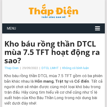
MENU
Kho báu rồng thần DTCL
mùa 7.5 TFT hoạt động ra
sao?
Thap Dien
|
29/09/2022
|
DTCL LMHT
|
Không có bình luận
Kho báu rồng thần DTCL mùa 7.5 TFT gồm có ba phiên
bản khác nhau là
Hỗn mang
,
Trật tự
và
Cổ điển
. Tất cả
người chơi sẽ nhận được cùng một loại khó báu trong
trận đấu. Hãy cùng tìm hiểu về cơ chế cũng như tỉ lệ
xuất hiện của Kho Báu Thần Long trong nội dung bài
viết dưới đây nhé!.