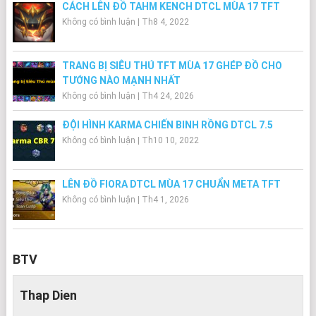
CÁCH LÊN ĐỒ TAHM KENCH DTCL MÙA 17 TFT
Không có bình luận
|
Th8 4, 2022
TRANG BỊ SIÊU THÚ TFT MÙA 17 GHÉP ĐỒ CHO
TƯỚNG NÀO MẠNH NHẤT
Không có bình luận
|
Th4 24, 2026
ĐỘI HÌNH KARMA CHIẾN BINH RỒNG DTCL 7.5
Không có bình luận
|
Th10 10, 2022
LÊN ĐỒ FIORA DTCL MÙA 17 CHUẨN META TFT
Không có bình luận
|
Th4 1, 2026
BTV
Thap Dien