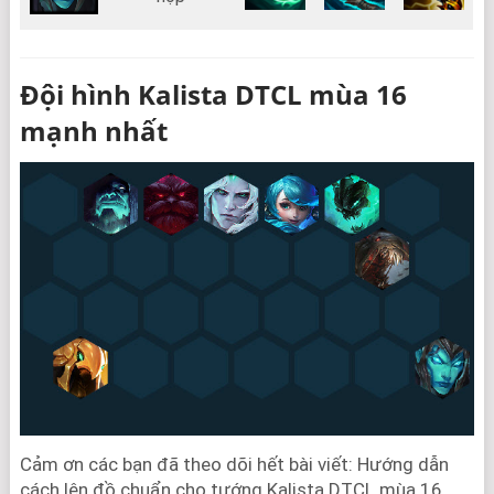
Đội hình Kalista DTCL mùa 16
mạnh nhất
Cảm ơn các bạn đã theo dõi hết bài viết: Hướng dẫn
cách lên đồ chuẩn cho tướng Kalista DTCL mùa 16