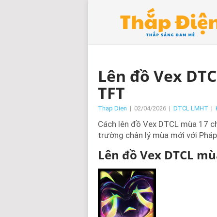
Lên đồ Vex DT
TFT
Thap Dien
|
02/04/2026
|
DTCL LMHT
|
Cách lên đồ Vex DTCL mùa 17 ch
trường chân lý mùa mới với Pháp
Lên đồ Vex DTCL mù