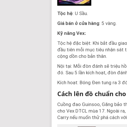
Tộc hệ
: U Sầu.
Giá bán ở cửa hàng
: 5 vàng.
Kỹ năng Vex:
Tộc hệ đặc biệt: Khi bắt đầu gia
đầu tiên mỗi mục tiêu nhận sát 
cộng dồn cho bản thân.
Nội tại: Mỗi đòn đánh sẽ triệu h
đó. Sau 5 lần kích hoạt, đòn đá
Kích hoạt: Bóng Đen tung ra 3 đ
Cách lên đồ chuẩn ch
Cuồng đao Guinsoo, Găng bảo th
cho Vex DTCL mùa 17. Ngoài ra, 
Carry nếu muốn thử phá cách với 