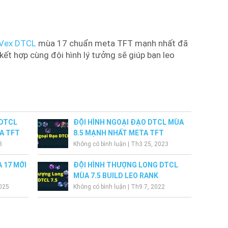
 Vex DTCL
mùa 17 chuẩn meta TFT mạnh nhất đã
ị kết hợp cùng đội hình lý tưởng sẽ giúp bạn leo
 DTCL
ĐỘI HÌNH NGOẠI ĐẠO DTCL MÙA
A TFT
8.5 MẠNH NHẤT META TFT
3
Không có bình luận
|
Th3 25, 2023
 17 MỚI
ĐỘI HÌNH THƯỢNG LONG DTCL
MÙA 7.5 BUILD LEO RANK
025
Không có bình luận
|
Th9 7, 2022