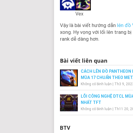
Vex
Vậy là bài viết hướng dẫn
lên đồ
xong. Hy vọng với lối lên trang b
rank dễ dàng hơn.
Bài viết liên quan
CÁCH LÊN ĐỒ PANTHEON
MÙA 17 CHUẨN THEO MET
Không có bình luận
|
Th3 9, 202
LÕI CÔNG NGHỆ DTCL MÙA
NHẤT TFT
Không có bình luận
|
Th11 20, 2
BTV