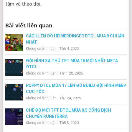
tâm và theo dõi.
Bài viết liên quan
CÁCH LÊN ĐỒ HEIMERDINGER DTCL MÙA 9 CHUẨN
NHẤT
Không có bình luận
|
Th6 4, 2023
ĐỘI HÌNH XẠ THỦ TFT MÙA 16 MỚI NHẤT META
ĐTCL
Không có bình luận
|
Th11 28, 2025
POPPY DTCL MÙA 17 LÊN ĐỒ BUILD ĐỘI HÌNH MEEP
CỰC TỐC
Không có bình luận
|
Th7 24, 2025
CHẾ ĐỘ MỚI TFT DTCL MÙA 8.5 CỔNG DỊCH
CHUYỂN RUNETERRA
Không có bình luận
|
Th5 5, 2023