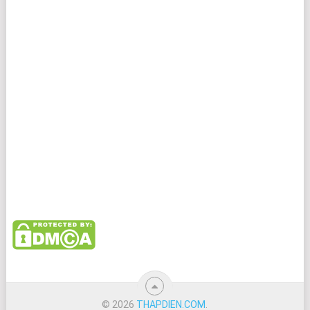
© 2026
THAPDIEN.COM
.