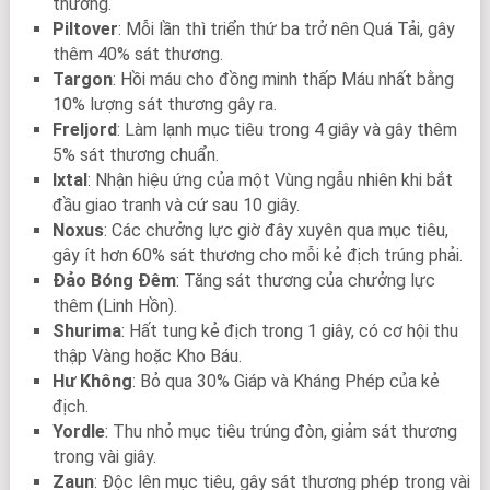
thương.
Piltover
: Mỗi lần thì triển thứ ba trở nên Quá Tải, gây
thêm 40% sát thương.
Targon
: Hồi máu cho đồng minh thấp Máu nhất bằng
10% lượng sát thương gây ra.
Freljord
: Làm lạnh mục tiêu trong 4 giây và gây thêm
5% sát thương chuẩn.
Ixtal
: Nhận hiệu ứng của một Vùng ngẫu nhiên khi bắt
đầu giao tranh và cứ sau 10 giây.
Noxus
: Các chưởng lực giờ đây xuyên qua mục tiêu,
gây ít hơn 60% sát thương cho mỗi kẻ địch trúng phải.
Đảo Bóng Đêm
: Tăng sát thương của chưởng lực
thêm (Linh Hồn).
Shurima
: Hất tung kẻ địch trong 1 giây, có cơ hội thu
thập Vàng hoặc Kho Báu.
Hư Không
: Bỏ qua 30% Giáp và Kháng Phép của kẻ
địch.
Yordle
: Thu nhỏ mục tiêu trúng đòn, giảm sát thương
trong vài giây.
Zaun
: Độc lên mục tiêu, gây sát thương phép trong vài