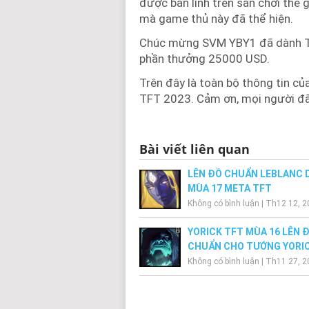
được bản lĩnh trên sân chơi thế 
mà game thủ này đã thể hiện.
Chúc mừng SVM YBY1 đã dành To
phần thưởng 25000 USD.
Trên đây là toàn bộ thông tin c
TFT 2023. Cảm ơn, mọi người đã
Bài viết liên quan
LÊN ĐỒ CHUẨN LEBLANC 
MÙA 17 META TFT
Không có bình luận
|
Th12 12, 2
YORICK TFT MÙA 16 LÊN 
CHUẨN CHO TƯỚNG YORI
Không có bình luận
|
Th11 27, 2