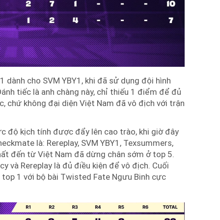
 1 dành cho SVM YBY1, khi đã sử dụng đội hình
nh tiếc là anh chàng này, chỉ thiếu 1 điểm để đủ
, chứ không đại diện Việt Nam đã vô địch với trận
c độ kịch tính được đẩy lên cao trào, khi giờ đây
checkmate là: Rereplay, SVM YBY1, Texsummers,
 nhất đến từ Việt Nam đã dừng chân sớm ở top 5.
ncy và Rereplay là đủ điều kiện để vô địch. Cuối
top 1 với bộ bài Twisted Fate Ngưu Binh cực