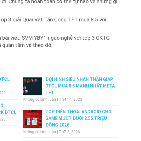
giới. Chúng ta hoàn toàn có thể tự hào về những gì
p 3 giải Quái Vật Tấn Công TFT mùa 8.5 với
ủa bài viết: SVM YBY1 ngạo nghễ với top 3 CKTG
 quan tâm và theo dõi.
DTCL
ĐỘI HÌNH SIÊU NHÂN THẦN GIÁP
DTCL MÙA 8.5 MẠNH NHẤT META
TFT
022
Không có bình luận
|
Th4 14, 2023
ĐỒ
TOP ĐIỆN THOẠI ANDROID CHƠI
CK DTCL
GAME MƯỢT DƯỚI 2.55 TRIỆU
025
ĐỒNG 2026
Không có bình luận
|
Th7 2, 2026