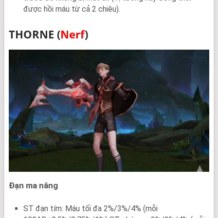
được hồi máu từ cả 2 chiêu).
THORNE (
Nerf
)
Đạn ma năng
ST đạn tím: Máu tối đa 2%/3%/4% (mỗi