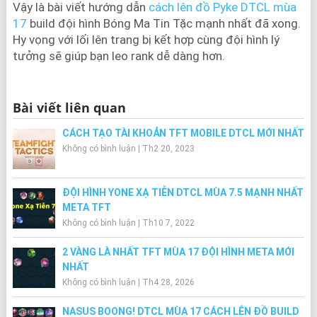
Vậy là bài viết hướng dẫn
cách lên đồ Pyke DTCL mùa
17
build đội hình Bóng Ma Tin Tặc mạnh nhất đã xong.
Hy vọng với lối lên trang bị kết hợp cùng đội hình lý
tưởng sẽ giúp bạn leo rank dễ dàng hơn.
Bài viết liên quan
CÁCH TẠO TÀI KHOẢN TFT MOBILE DTCL MỚI NHẤT
Không có bình luận
|
Th2 20, 2023
ĐỘI HÌNH YONE XẠ TIỄN DTCL MÙA 7.5 MẠNH NHẤT
META TFT
Không có bình luận
|
Th10 7, 2022
2 VÀNG LÀ NHẤT TFT MÙA 17 ĐỘI HÌNH META MỚI
NHẤT
Không có bình luận
|
Th4 28, 2026
NASUS BOONG! DTCL MÙA 17 CÁCH LÊN ĐỒ BUILD