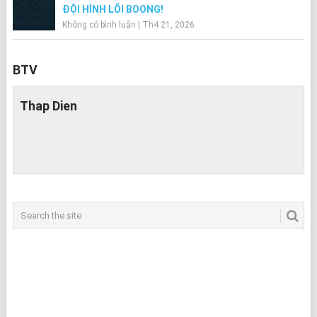
ĐỘI HÌNH LÕI BOONG!
Không có bình luận
|
Th4 21, 2026
BTV
Thap Dien