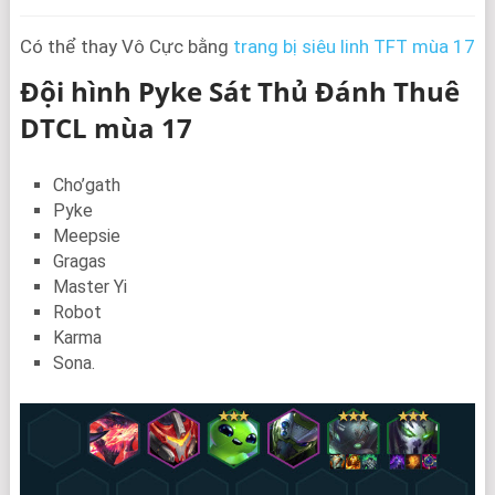
Có thể thay Vô Cực bằng
trang bị siêu linh TFT mùa 17
Đội hình Pyke Sát Thủ Đánh Thuê
DTCL mùa 17
Cho’gath
Pyke
Meepsie
Gragas
Master Yi
Robot
Karma
Sona.