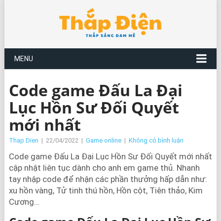
MENU
Code game Đấu La Đại
Lục Hồn Sư Đối Quyết
mới nhất
Thap Dien
|
22/04/2022
|
Game online
|
Không có bình luận
Code game Đấu La Đại Lục Hồn Sư Đối Quyết mới nhất
cập nhật liên tục dành cho anh em game thủ. Nhanh
tay nhập code để nhận các phần thưởng hấp dẫn như:
xu hồn vàng, Tử tinh thú hồn, Hồn cột, Tiên thảo, Kim
Cương…