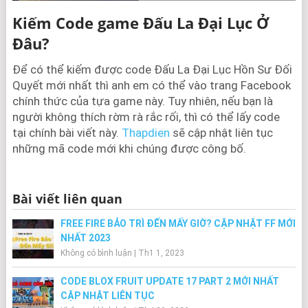
Kiếm Code game Đấu La Đại Lục Ở
Đâu?
Để có thể kiếm được code Đấu La Đại Lục Hồn Sư Đối
Quyết mới nhất thì anh em có thể vào trang Facebook
chính thức của tựa game này. Tuy nhiên, nếu bạn là
người không thích rờm rà rắc rối, thì có thể lấy code
tại chính bài viết này.
Thapdien
sẽ cập nhật liên tục
những mã code mới khi chúng được công bố.
Bài viết liên quan
FREE FIRE BẢO TRÌ ĐẾN MẤY GIỜ? CẬP NHẬT FF MỚI
NHẤT 2023
Không có bình luận
|
Th1 1, 2023
CODE BLOX FRUIT UPDATE 17 PART 2 MỚI NHẤT
CẬP NHẬT LIÊN TỤC