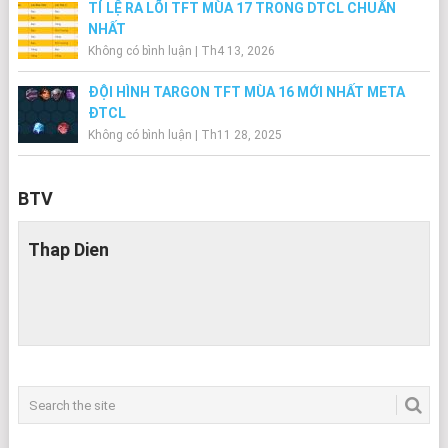
TỈ LỆ RA LÕI TFT MÙA 17 TRONG DTCL CHUẨN
NHẤT
Không có bình luận
|
Th4 13, 2026
ĐỘI HÌNH TARGON TFT MÙA 16 MỚI NHẤT META
ĐTCL
Không có bình luận
|
Th11 28, 2025
BTV
Thap Dien