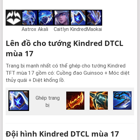
Aatrox
Akali
Caitlyn
Kindred
Maokai
Lên đồ cho tướng Kindred DTCL
mùa 17
Trang bị mạnh nhất có thể ghép cho tướng Kindred
TFT mùa 17 gồm có: Cuồng đao Guinsoo + Móc diệt
thủy quái + Diệt khổng lồ.
Ghép trang
bị
Đội hình Kindred DTCL mùa 17